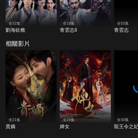
全32集
全18集
全55集
劉海砍樵
青雲志II
青雲志
相關影片
全21集
全26集
全30集
貴嫡
婢女
龍王令之