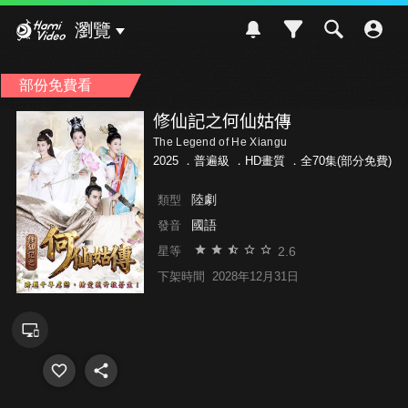
Hami Video
瀏覽
部份免費看
修仙記之何仙姑傳
The Legend of He Xiangu
2025 ．
普遍級
．HD畫質 ．全70集(部分免費)
陸劇
類型
國語
發音
2.6
星等
下架時間
2028年12月31日