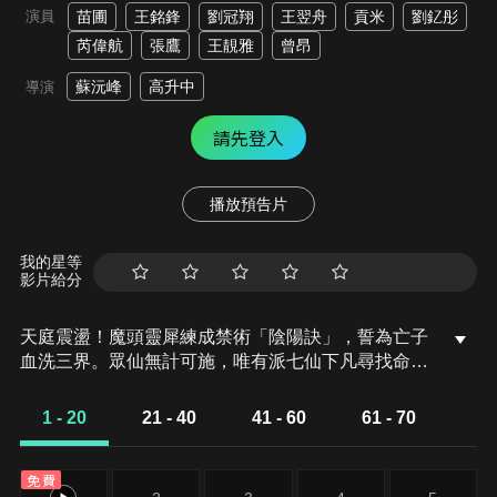
演員
苗圃
王銘鋒
劉冠翔
王翌舟
貢米
劉釔彤
芮偉航
張鷹
王靚雅
曾昂
蘇沅峰
高升中
導演
請先登入
播放預告片
我的星等
影片給分
天庭震盪！魔頭靈犀練成禁術「陰陽訣」，誓為亡子
血洗三界。眾仙無計可施，唯有派七仙下凡尋找命定
女子破陣。人間荷花村女郎中何秀姑妙手回春，葬禮
上開棺驗屍救活田老伯！進城後銀兩被竊陷困境，偶
1 - 20
21 - 40
41 - 60
61 - 70
遇劍術高超的李公子引萬人傾倒。走投無路擺攤算
命，一語道破天機——她就是天庭苦等的那個人嗎？
免費