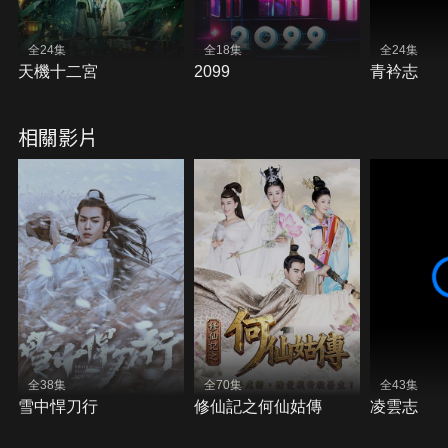
全24集
全18集
全24集
天機十二宮
2099
青衿志
相關影片
全38集
全70集
全43集
雪中悍刀行
修仙記之何仙姑傳
凌雲志