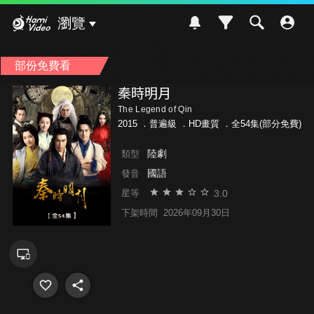
Hami Video
瀏覽
部份免費看
秦時明月
The Legend of Qin
2015 ．
普遍級
．HD畫質 ．全54集(部分免費)
陸劇
類型
國語
發音
3.0
星等
下架時間
2026年09月30日