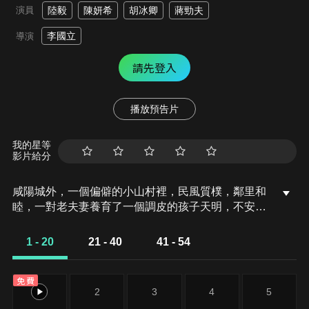
演員
陸毅
陳妍希
胡冰卿
蔣勁夫
李國立
導演
請先登入
播放預告片
我的星等
影片給分
咸陽城外，一個偏僻的小山村裡，民風質樸，鄰里和
睦，一對老夫妻養育了一個調皮的孩子天明，不安分
的他是整個村莊最令人頭痛的物件。某日官兵突然衝
進村莊強征青年男子服役，天明帶著同村大毛踏上了
1 - 20
21 - 40
41 - 54
徵兵之旅，路途中，二毛因口渴暈倒，天明在為大毛
出頭時惹怒官兵，雙方起了衝突，天明受到刺激暈厥
免費
過去，醒來時，卻發現秦兵屍橫遍野，奄奄一息的大
1
2
3
4
5
毛也對天明萬分恐懼。