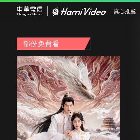
Hami Video
真心推薦
部份免費看