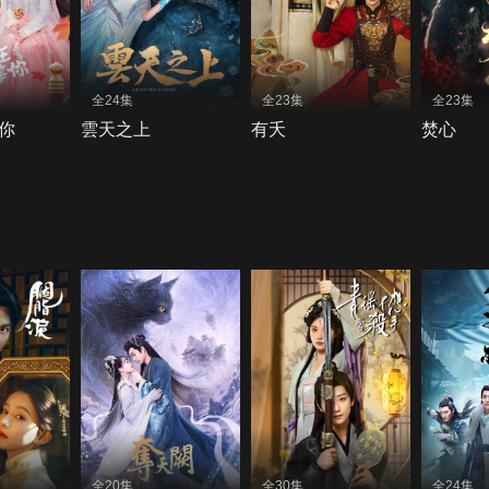
全24集
全23集
全23集
你
雲天之上
有夭
焚心
全20集
全30集
全24集