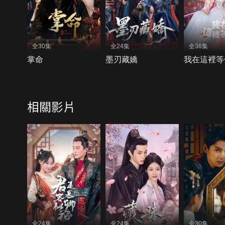
全30集
全24集
全36集
掌命
墨刃藏嬌
我在這裡等
相關影片
全24集
全24集
全30集