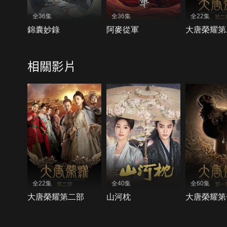
全36集
全36集
全22集
錦囊妙錄
阿麥從軍
大唐榮耀第
相關影片
全22集
全40集
全60集
大唐榮耀第二部
山河枕
大唐榮耀第