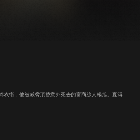
時巧遇錦衣衛，他被威脅頂替意外死去的富商線人楊旭。夏潯