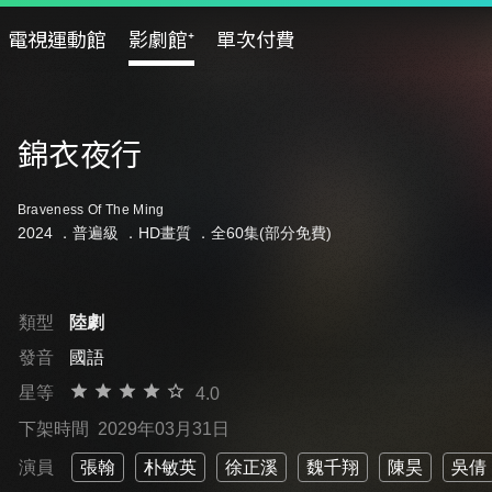
電視運動館
影劇館⁺
單次付費
錦衣夜行
Braveness Of The Ming
2024 ．
普遍級
．HD畫質 ．全60集(部分免費)
類型
陸劇
發音
國語
星等
4.0
下架時間
2029年03月31日
演員
張翰
朴敏英
徐正溪
魏千翔
陳昊
吳倩