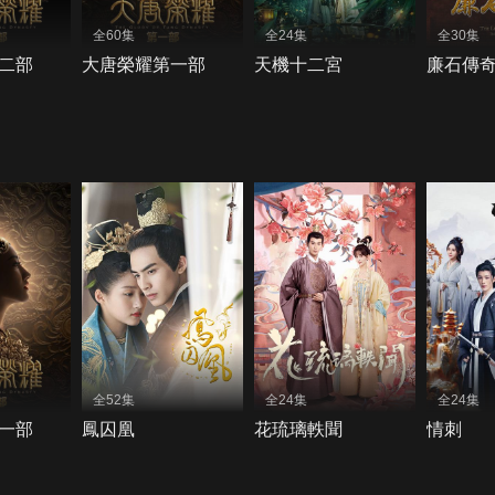
全60集
全24集
全30集
二部
大唐榮耀第一部
天機十二宮
廉石傳
全52集
全24集
全24集
一部
鳳囚凰
花琉璃軼聞
情刺