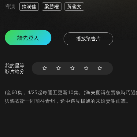
導演
鐘澍佳
梁勝權
黃俊文
請先登入
播放預告片
我的星等
影片給分
(全60集，4/25起每週五更新10集。)漁夫夏潯在賣魚
與錦衣衛一同前往青州，途中遇見楊旭的未婚妻謝雨霏。