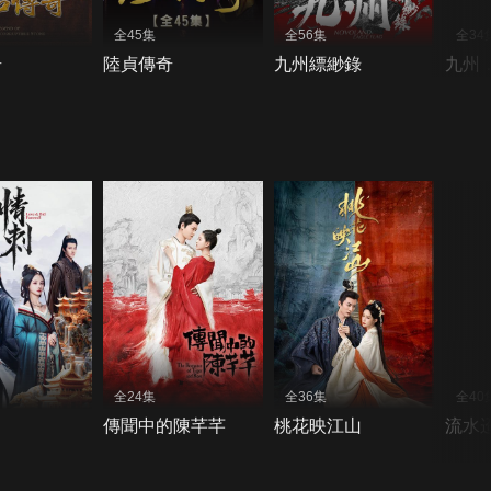
全45集
全56集
全34
奇
陸貞傳奇
九州縹緲錄
九州
全24集
全36集
全40
傳聞中的陳芊芊
桃花映江山
流水