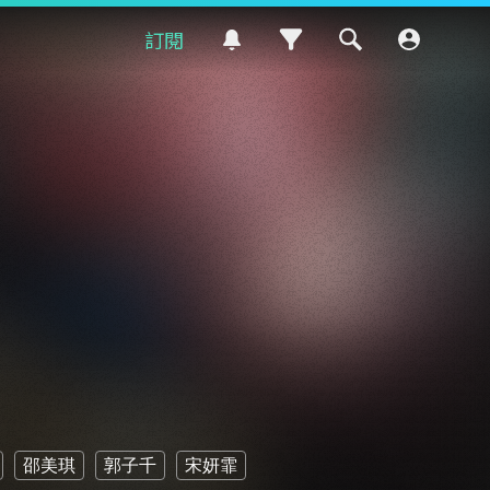
訂閱
邵美琪
郭子千
宋妍霏