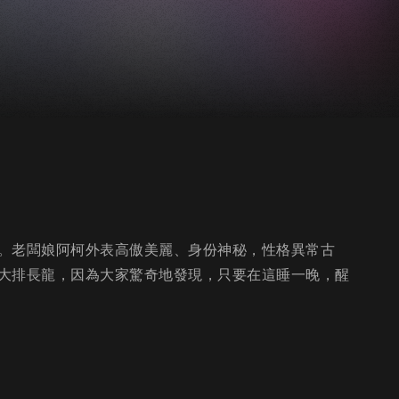
。老闆娘阿柯外表高傲美麗、身份神秘，性格異常古
大排長龍，因為大家驚奇地發現，只要在這睡一晚，醒