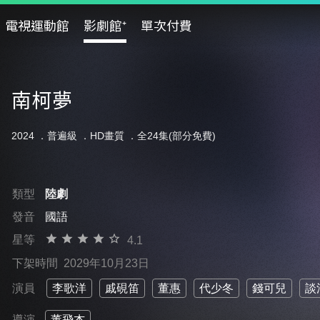
電視運動館
影劇館⁺
單次付費
南柯夢
2024 ．
普遍級
．HD畫質 ．全24集(部分免費)
類型
陸劇
發音
國語
星等
4.1
下架時間
2029年10月23日
演員
李歌洋
戚硯笛
董惠
代少冬
錢可兒
談
導演
董飛杰