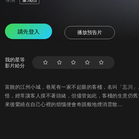
請先登入
播放預告片
我的星等
影片給分
富饒的江州小城，巷尾有一家不起眼的客棧，名叫「忘川」
怪，經常讓客人摸不著頭緒，但儘管如此，客棧的生意仍舊
來後縈繞在自己心裡的煩惱便會奇蹟般地煙消雲散…