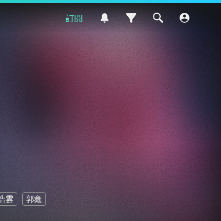
訂閱
浩雲
郭鑫