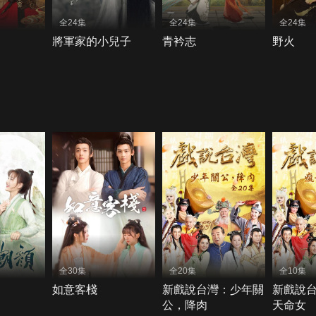
全24集
全24集
全24集
將軍家的小兒子
青衿志
野火
全30集
全20集
全10集
如意客棧
新戲說台灣：少年關
新戲說
公，降肉
天命女