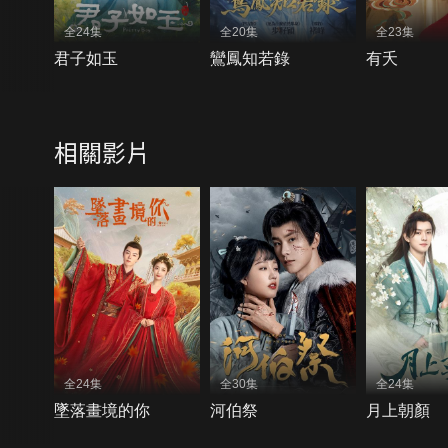
全24集
全20集
全23集
君子如玉
鸞鳳知若錄
有夭
相關影片
全24集
全30集
全24集
墜落畫境的你
河伯祭
月上朝顏