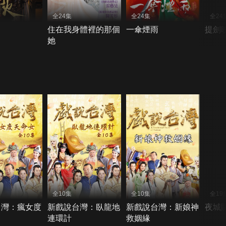
全24集
全24集
全24
住在我身體裡的那個
一傘煙雨
提劍
她
全10集
全10集
全19
台灣：瘋女度
新戲說台灣：臥龍地
新戲說台灣：新娘神
夜城
連環計
救姻緣