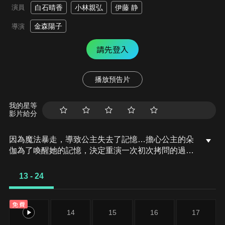
演員
白石晴香
小林親弘
伊藤 静
金森陽子
導演
請先登入
播放預告片
我的星等
影片給分
因為魔法暴走，導致公主失去了記憶…擔心公主的朵
伽為了喚醒她的記憶，決定重演一次初次拷問的過程
——。後來，魔王喜歡的動畫宣布出第二季，作為慶
祝，他給魔王城裡的每一個人都送了一個蛋糕……殊
13 - 24
不知朵伽的拷問之手，已經悄悄向公主伸去。接著某
天，魔王把大家找來打籃球……彷彿在訴說著，今後
免費
大家也會快快樂樂地生活下去。
13
14
15
16
17