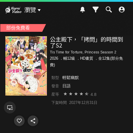
Hami Video
瀏覽
部份免費看
公主殿下，「拷問」的時間到
了S2
Tis Time for Torture, Princess Season 2
2026 ．
輔12級
．HD畫質 ．全12集(部分免
費)
輕鬆幽默
類型
日語
發音
4.8
星等
下架時間
2027年12月31日