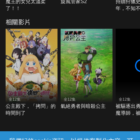
魔王的女兒太溫柔
旋風管家S2
持續狩獵
了！！
年，不知不
MAX S2
相關影片
全12集
全12集
全12集
公主殿下，「拷問」的
氣絕勇者與暗殺公主
被驅逐出
時間到了
魔導師，被
撿到