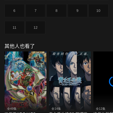
6
7
8
9
10
11
12
其他人也看了
全49集
全14集
全12集