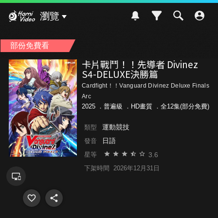
Hami Video
瀏覽
部份免費看
卡片戰鬥！！先導者 Divinez
S4-DELUXE決勝篇
Cardfight！！Vanguard Divinez Deluxe Finals
Arc
2025 ．
普遍級
．HD畫質 ．全12集(部分免費)
運動競技
類型
日語
發音
3.6
星等
下架時間
2026年12月31日