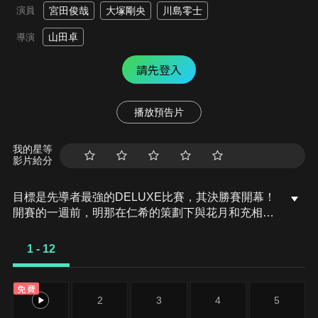
演員
宮田俊哉
大塚剛央
川島零士
山田卓
導演
請先登入
播放預告片
我的星等
影片給分
目標是先導者最強的DELUXE比賽，其決勝賽開幕！
開賽的一週前，明那在仁希的策劃下與花月和充相遇
了。其他的參加者也各自度過著這難得的空閒——。
即將迎來的正賽，其對戰的分組是？奪得寶座的是？
1 - 12
他們的優勝爭奪就此開始。
免費
1
2
3
4
5