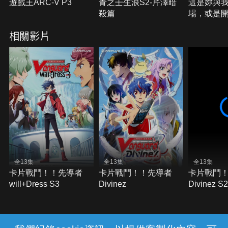
遊戲王ARC-V P3
青之壬生浪S2-芹澤暗
這是妳與
殺篇
場，或是
戰S1
相關影片
全13集
全13集
全13集
卡片戰鬥！！先導者
卡片戰鬥！！先導者
卡片戰鬥
will+Dress S3
Divinez
Divinez S2