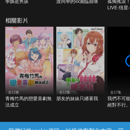
學姊是男孩
渡同學的xx瀕臨崩壞
孤獨搖滾！
LIVE-恆星-
相關影片
全12集
全12集
全17集
青梅竹馬的戀愛喜劇無
朋友的妹妹只纏著我
我們不可
法成立
絕對不行。
行？)