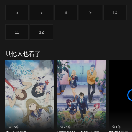
麼辦。情急之下，優只好用手機向兒時玩伴──涼風
涼求助，但是……
6
7
8
9
10
11
12
其他人也看了
全16集
全26集
全1集