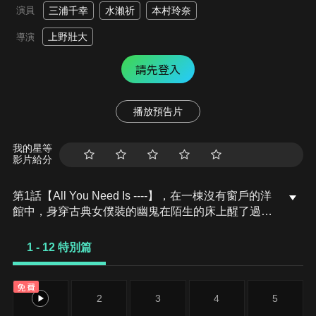
演員
三浦千幸
水瀨祈
本村玲奈
上野壯大
導演
請先登入
播放預告片
我的星等
影片給分
第1話【All You Need Is ----】，在一棟沒有窗戶的洋
館中，身穿古典女僕裝的幽鬼在陌生的床上醒了過
來。當她走進食堂時，發現已有五名同樣身穿女僕裝
的少女先一步聚集在一起。少女們面面相覷，不知該
1 - 12 特別篇
如何是好。以性命為賭注的殺人遊戲舞台，正式揭
幕。
免費
1
2
3
4
5