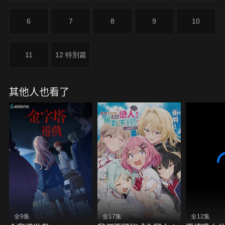
6
7
8
9
10
11
12 特別篇
其他人也看了
全9集
全17集
全12集