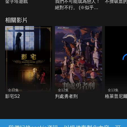
金字塔遊戲
我們不可能成為戀人！
不擅吸血
絕對不行。 (※似乎可
行？)
相關影片
全12集
全12集
全13集
影宅S2
判處勇者刑
格萊普尼