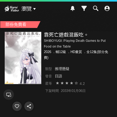
Hami Video
瀏覽
部份免費看
靠死亡遊戲混飯吃。
SHIBOYUGI: Playing Death Games to Put
Food on the Table
2026 ．
輔12級
．HD畫質 ．全12集(部分免
費)
推理懸疑
類型
日語
發音
4.2
星等
下架時間
2033年01月06日