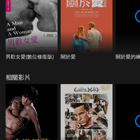
男歡女愛(數位修復版)
關於愛
關於愛的
相關影片
6.7