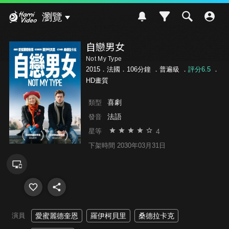
Hami Video
瀏覽
自戀男女
Not My Type
2015．法國．106分鐘 ．
普遍級
．
評分6.5
．
HD畫質
喜劇
類型
法語
發音
4
星等
下架時間 2030年03月31日
演員
愛蜜麗德奎恩
羅伊柯貝里
桑德拉卡克