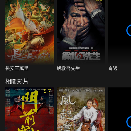
長安三萬里
解救吾先生
奇遇
相關影片
5.7