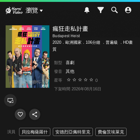
Hami Video
瀏覽
瘋狂走私計畫
Budapest Heist
2020．歐洲國家．106分鐘 ．
普遍級
．HD畫
質
喜劇
類型
其他
發音
0
星等
下架時間 2026年08月16日
演員
貝拉梅薩羅什
安德烈亞佩特里克
費倫茨埃萊克