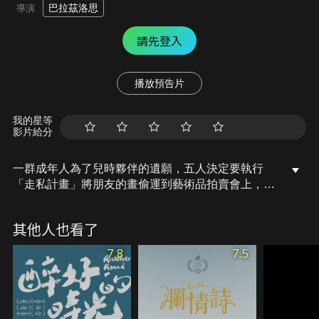
巴拉茲洛思
導演
請先登入
播放預告片
我的星等
影片給分
一群成年人為了兒時夥伴的遺願，五人決定要執行
「走私計畫」將朋友的畫偷運到藝術品拍賣會上，為
他做最後一次的瘋狂舉動。
其他人也看了
7.8
7.5