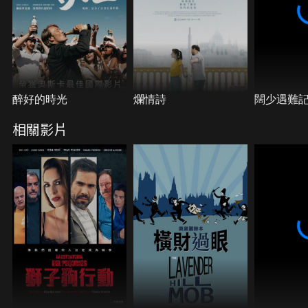
醉好的時光
爛情詩
闊少遇難
相關影片