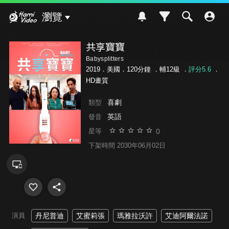
Hami Video
瀏覽
共享寶寶
Babysplitters
2019．美國．120分鐘 ．
輔12級
．
評分5.6
．
HD畫質
喜劇
類型
英語
發音
0
星等
下架時間 2030年06月02日
演員
丹尼普迪
艾蜜莉張
瑪雅拉沃許
艾迪阿爾法諾