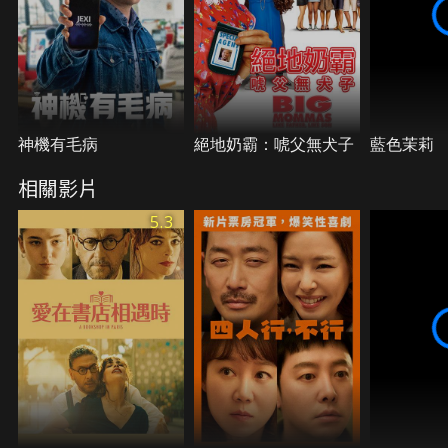
神機有毛病
絕地奶霸：唬父無犬子
藍色茉莉
相關影片
5.3