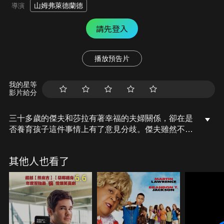
山姆弗萊德蘭德
導演
請先登入
播放預告片
我的星等
影片給分
三十多歲的傑夫和莎拉有著幸福的夫婦關係，卻在是
否養育孩子這件事情上有了意見分歧。傑夫雖然不排
斥，但卻害怕他的事業和生活會被小孩綁住。莎拉即
將邁入三十五歲，擔心生理時鐘就像定時炸彈，能受
其他人也看了
孕的日子越來越少。兩人找上他們夫妻好友：事業有
成且基因優良的唐以及不願為了孩子放棄舞者生涯的
6.6
泰勒。四人想出一個看似天衣無縫的「共享寶寶」計
畫，卻沒想到一發不可收拾。