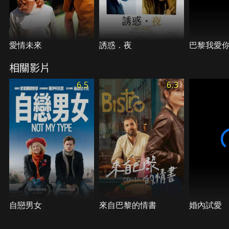
愛情未來
誘惑．夜
巴黎我愛
相關影片
6.5
6.3
自戀男女
來自巴黎的情書
婚內試愛