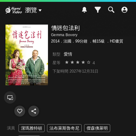
Hami Video
瀏覽
情迷包法利
Gemma Bovery
2014．法國．99分鐘 ．
輔15級
．HD畫質
愛情
類型
4
星等
下架時間 2027年12月31日
演員
潔瑪雅特頓
法布萊斯魯奇尼
傑森佛萊明