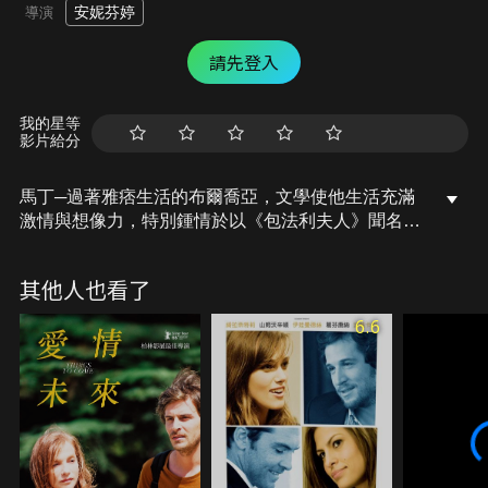
安妮芬婷
導演
請先登入
我的星等
影片給分
馬丁─過著雅痞生活的布爾喬亞，文學使他生活充滿
激情與想像力，特別鍾情於以《包法利夫人》聞名的
福樓拜。在崇拜文學的驅使下，他下定決心告別巴黎
移居鄉下。某日，一對年輕的英國夫婦搬來與他為
其他人也看了
鄰，他興奮地發現這對夫婦的名字不僅與書中人物相
同，書中的情節竟也一章章地在真實生活中上
6.6
演……。