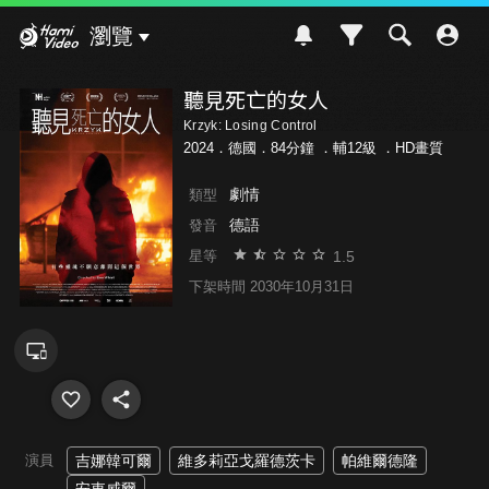
Hami Video
瀏覽
聽見死亡的女人
Krzyk: Losing Control
2024．德國．84分鐘 ．
輔12級
．HD畫質
劇情
類型
德語
發音
1.5
星等
下架時間 2030年10月31日
演員
吉娜韓可爾
維多莉亞戈羅德茨卡
帕維爾德隆