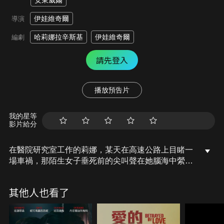
安東威爾
伊娃維奇爾
導演
哈莉娜拉辛斯基
伊娃維奇爾
編劇
請先登入
播放預告片
我的星等
影片給分
在醫院研究室工作的莉娜，某天在高速公路上目睹一
場車禍，那陌生女子垂死前的尖叫聲在她腦海中縈
繞。莉娜並未對男友透露這起事件對她造成多大的衝
擊，就如同她一直未曾提起「死胎」對自己的影響一
其他人也看了
樣。她選擇從德國搬到波蘭，埋首於工作，然而這場
意外，重新觸發她一直壓抑的悲痛。她開始闖入死者
的生活，出席她的葬禮，甚至與死者的鰥夫發生關