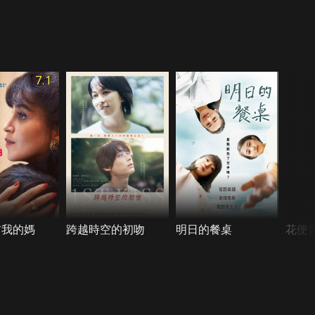
7.1
前我的媽
跨越時空的初吻
明日的餐桌
花便