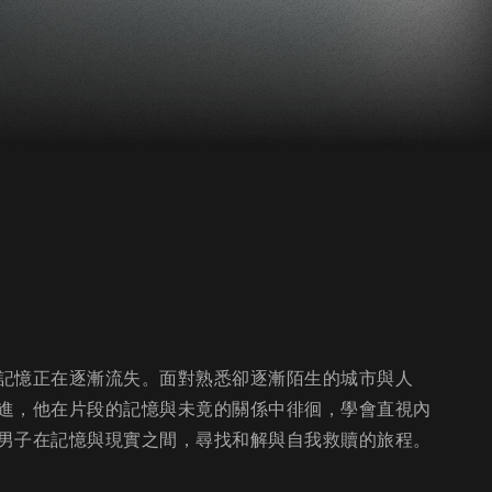
記憶正在逐漸流失。面對熟悉卻逐漸陌生的城市與人
進，他在片段的記憶與未竟的關係中徘徊，學會直視內
男子在記憶與現實之間，尋找和解與自我救贖的旅程。