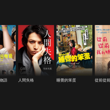
物語
人間失格
睡覺的笨蛋
從前從