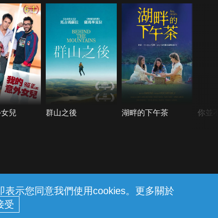
6.1
外女兒
群山之後
湖畔的下午茶
你並
示您同意我們使用cookies。更多關於