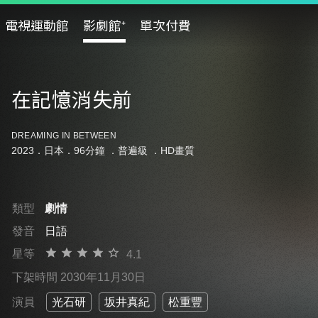
電視運動館
影劇館⁺
單次付費
在記憶消失前
DREAMING IN BETWEEN
2023．日本．96分鐘 ．
普遍級
．HD畫質
類型
劇情
發音
日語
星等
4.1
下架時間 2030年11月30日
演員
光石研
坂井真紀
松重豐