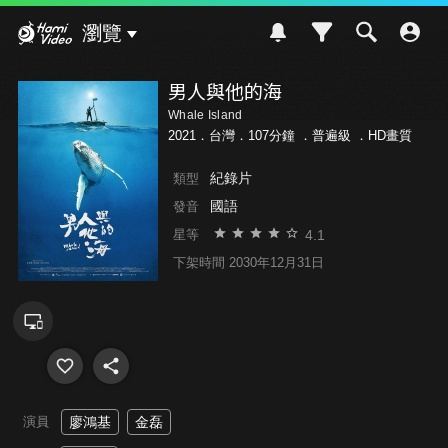
Hami Video
瀏覽
男人與他的海
Whale Island
2021．台灣．107分鐘 ．
普遍級
．HD畫質
紀錄片
類型
國語
發音
4.1
星等
下架時間 2030年12月31日
演員
廖鴻基
金磊