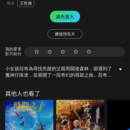
王世偉
導演
請先登入
播放預告片
我的星等
影片給分
小女孩菈奇為尋找失蹤的父親而闖進森林，卻遇到了
魔神仔路達，並展開了一段奇幻的尋親之旅。菈奇和
路達在探索的途中，遇到了許多潛藏在森林中的妖
怪，有山臊、黑狗精、油蹄貓、地牛…等，經歷了許
其他人也看了
多危機並互相幫忙，終於成為了互相信任的朋友。但
是到了森林的深處，菈奇才發現魔神仔路達竟然只是
為了抓交替？她該選擇相信朋友嗎？