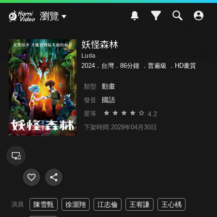
Hami Video
瀏覽
妖怪森林
Luda
2024．台灣．86分鐘 ．
普遍級
．HD畫質
動畫
類型
國語
發音
4.2
星等
下架時間 2029年04月30日
演員
陳雪甄
徐灝翔
江志倫
王宥謙
王心楀