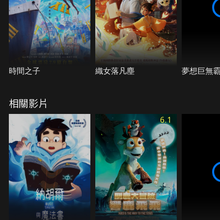
時間之子
織女落凡塵
夢想巨無
相關影片
6.1