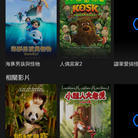
海豚男孩與怪物
人偶當家2
鼴輩愛搞怪
相關影片