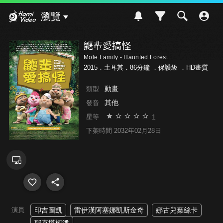
Hami Video
瀏覽
鼴輩愛搞怪
Mole Family - Haunted Forest
2015．土耳其．86分鐘 ．
保護級
．HD畫質
動畫
類型
其他
發音
1
星等
下架時間 2032年02月28日
演員
印吉圖凱
雷伊漢阿塞娜凱斯金奇
娜古兒葉絲卡