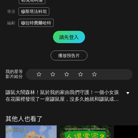
耶克塔柯潘
穆斯塔法科坦
導演
穆拉特費爾哈特
編劇
請先登入
播放預告片
我的星等
影片給分
鼴鼠大鬧森林！鼠於我的家由我們守護！一個小女孩
在花園裡發現了一座鼴鼠屋，沒多久她就和鼴鼠成為
了朋友。另一邊，有個惡人想要毀掉他們的房子，值
得慶幸的是，他們將會找到一種方法，從此幸福地生
其他人也看了
活在一起…