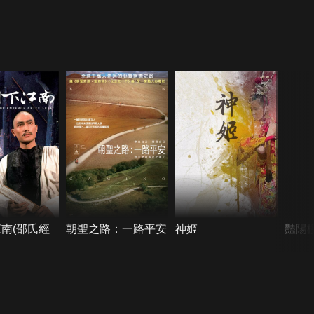
南(邵氏經
朝聖之路：一路平安
神姬
豔陽