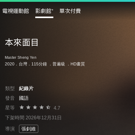
電視運動館
影劇館⁺
單次付費
本來面目
Master Sheng Yen
2020．台灣．115分鐘 ．
普遍級
．HD畫質
類型
紀錄片
發音
國語
星等
4.7
下架時間 2026年12月31日
導演
張釗維