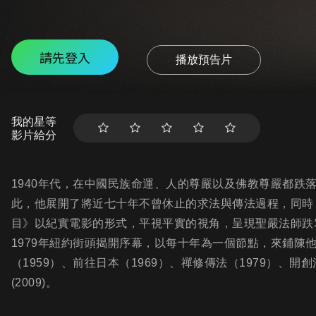
請先登入
播放預告片
我的星等
影片給分
1940年代，在中國民族命運、人的尊嚴以及佛教尊嚴都跌
此，他展開了將近七十年不曾休止的求法與傳法過程，同時
目》以紀實電影的形式，平視平實的視角，呈現聖嚴法師跌
1979年紐約街頭揭開序幕，以每十年為一個節點，來鋪陳他
（1959）、前往日本（1969）、禪修傳法（1979）、開
(2009)。