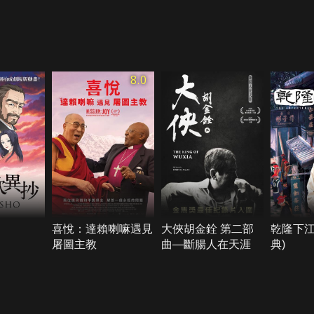
8.0
喜悅：達賴喇嘛遇見
大俠胡金銓 第二部
乾隆下江
屠圖主教
曲—斷腸人在天涯
典)