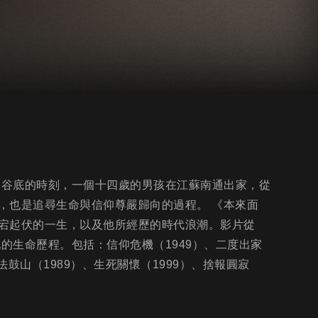
落谷底的時刻，一個十四歲的男孩在江蘇南通出家，從
，也是追尋生命與信仰尊嚴歸向的過程。 《本來面
宕起伏的一生，以及他所經歷的時代浪潮。影片從
的生命歷程。包括：信仰危機（1949）、二度出家
創法鼓山（1989）、生死關懷（1999）、捨報圓寂