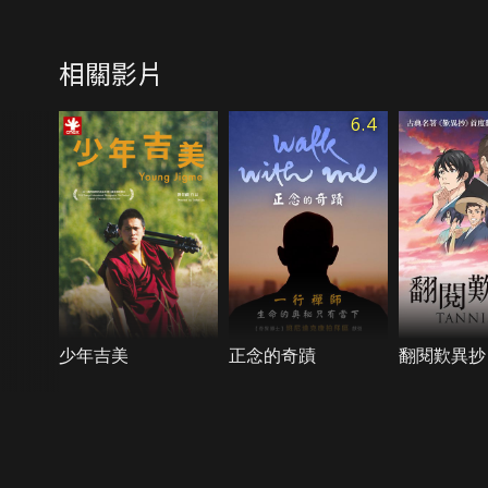
相關影片
6.4
少年吉美
正念的奇蹟
翻閱歎異抄
{{notifyMsg}}