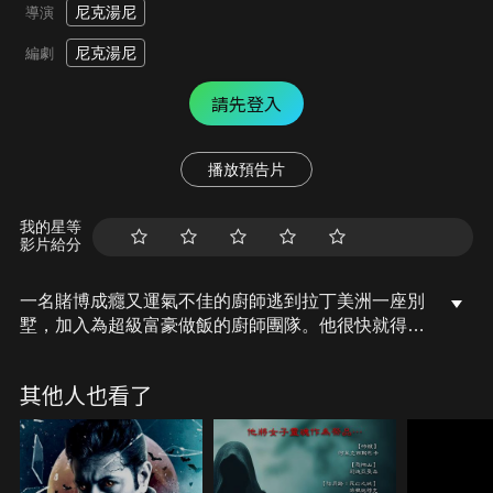
尼克湯尼
導演
尼克湯尼
編劇
請先登入
播放預告片
我的星等
影片給分
一名賭博成癮又運氣不佳的廚師逃到拉丁美洲一座別
墅，加入為超級富豪做飯的廚師團隊。他很快就得到
超越他預想的東西，因為發現雇主獨特而危險的口味
的黑暗秘密。
其他人也看了