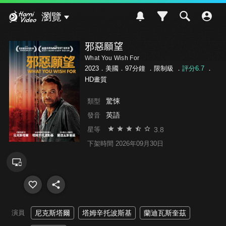
Hami Video
瀏覽
邪惡願望
What You Wish For
2023．美國．97分鐘 ．
限制級
．
評分6.7
．
HD畫質
驚悚
類型
英語
發音
3.8
星等
下架時間 2026年09月30日
演員
尼克斯塔爾
塔姆辛托波斯基
蘭迪瓦斯奎茲