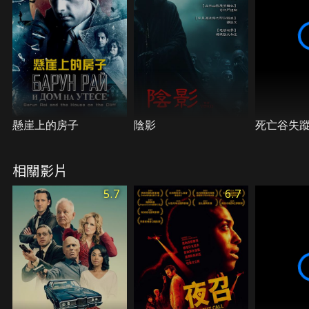
懸崖上的房子
陰影
死亡谷失
相關影片
5.7
6.7