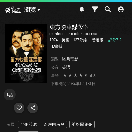
Hami Video
瀏覽
東方快車謀殺案
murder on the orient express
1974．英國．127分鐘 ．
普遍級
．
評分7.2
．
HD畫質
經典電影
類型
英語
發音
4.8
星等
下架時間 2034年12月31日
演員
亞伯芬尼
洛琳白考兒
英格麗褒曼