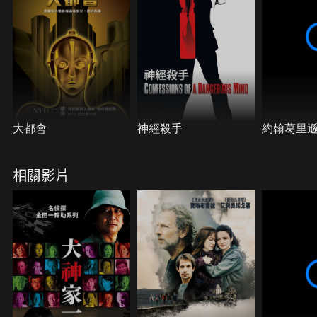
不是像他自己所聲稱的那樣的人。
大都會
神經殺手
約翰葛里
相關影片