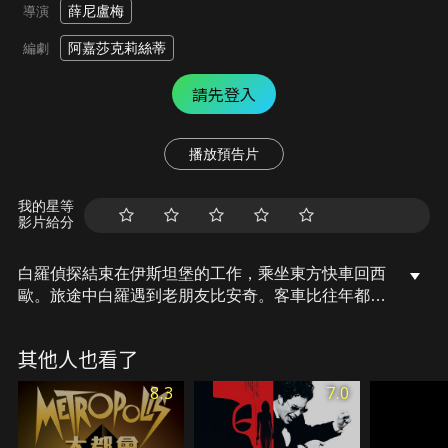
薛尼盧梅
導演
阿嘉莎克莉絲蒂
編劇
請先登入
播放預告片
我的星等
影片給分
白羅偵探結束在伊斯坦堡的工作，乘坐東方快車回西
歐。旅途中白羅遇到老朋友比安奇。客車比往年都要
擁擠，所有的一等車廂都被訂滿了。離開伊斯坦堡後
的第二夜，列車在巴爾幹半島因暴風雪而不能前進。
其他人也看了
第二天早晨，一位美國富商雷切特在車廂里被找到，
身中數刀已經死亡。於是白羅、比安奇，二等車廂的
8.3
7.0
希臘醫生康斯坦丁及車廂的法國乘務員皮埃爾米歇爾
一起協同調查這個案子。很快，白羅就發現雷切特並