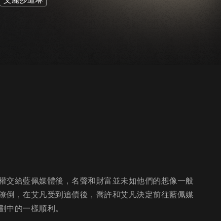
權交給藍佩媒體後，名聲和財富並未如他們的想像一般
潦倒，在艾凡受到追債後，喬許和艾凡決定前往藍佩媒
劃中的一樣順利。