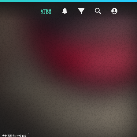
訂閱
艾麗莎道琳