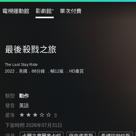
電視運動館
影劇館⁺
單次付費
最後殺戮之旅
The Last Slay Ride
2022．美國．88分鐘 ．
輔12級
．HD畫質
類型
動作
發音
英語
星等
3
下架時間 2026年07月31日
演員
卡爾文摩爾麥卡錫
薩南盧西斯
希娜瑞舒特斯