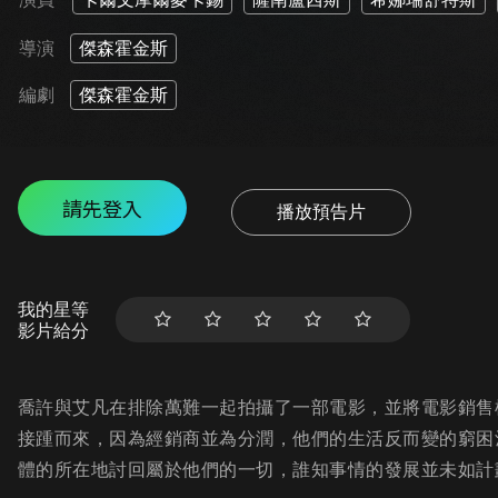
導演
傑森霍金斯
編劇
傑森霍金斯
請先登入
播放預告片
我的星等
影片給分
喬許與艾凡在排除萬難一起拍攝了一部電影，並將電影銷售
接踵而來，因為經銷商並為分潤，他們的生活反而變的窮困
體的所在地討回屬於他們的一切，誰知事情的發展並未如計