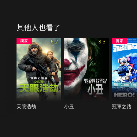
其他人也看了
6.2
8.3
天眼浩劫
小丑
冠軍之路