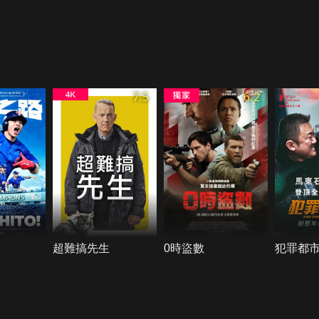
7.5
6.2
超難搞先生
0時盜數
犯罪都市