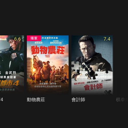
6.6
7.4
4
動物農莊
會計師
棋拳