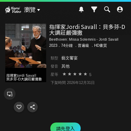
Hami Video
瀏覽
指揮家Jordi Savall：貝多芬-D
大調莊嚴彌撒
Beethoven: Missa Solemnis - Jordi Savall
2023．74分鐘 ．
普遍級
．HD畫質
藝文饗宴
類型
其他
發音
5
星等
下架時間 2026年12月31日
請先登入