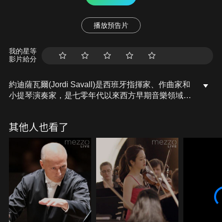
播放預告片
我的星等
影片給分
約迪薩瓦爾(Jordi Savall)是西班牙指揮家、作曲家和
小提琴演奏家，是七零年代以來西方早期音樂領域的
主要人物之一，對於維奧爾琴等系列樂器在當代表演
和錄音的推廣居功厥偉。1974年，薩瓦爾與其妻--女
其他人也看了
高音蒙特塞拉特菲格拉斯，以及洛倫佐阿爾珀特、霍
普金森史密斯等人共組赫斯佩里翁20世紀古樂團
(2000年更名為21世紀)。赫斯佩里翁樂團以其巨大的
音樂活力，以及最大準確性的歷史詮釋風格而為人所
知。作為早期音樂的歷史學家，薩瓦爾的曲目涵蓋了
從中世紀、文藝復興和巴洛克到古典和浪漫時期的一
切。此外他的作品中還融入了非西方音樂傳統的元
素，包括非洲本土音樂。