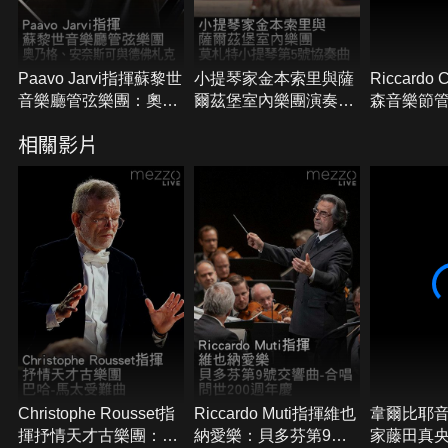
Paavo Jarvi指揮蘇黎世
小提琴家金本索里與薩
Riccardo
音樂廳管弦樂團：奧乃
爾茲堡室內樂團演奏莫
森音樂節
格、安奈斯可與德佛札
札特小提琴第5號協奏
札特與舒
相關影片
克
曲
Christophe Rousset指
Riccardo Muti指揮維也
韋爾比耶
揮抒情天才古樂團：巴
納愛樂：貝多芬第9號
家藤田真