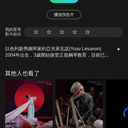
播放預告片
我的星等
影片給分
以色列新秀鋼琴家約亞夫萊瓦諾(Yoav Levanon)
2004年出生，3歲開始接受正規鋼琴教育，目前已是
備受矚目的職業演奏家，贏得多項比賽並獲頒各式新
人獎項。2018年當時他13歲，便已與以色列愛樂一
其他人也看了
同演出，音樂會名稱則是以「最高榮譽-在音樂世界
中最年經的鋼琴家」為主題；2019年成為史上最年輕
登上瑞士韋爾比耶音樂節舞台的演奏家；2020年與鋼
琴女王阿格麗希一起參與位於德國埃茂宮所舉辦的鋼
琴高峰會；2021年則參與大師巴倫波因的一項重大影
音計畫。此外，他也在路易威登藝術中心、法國廣播
電台音樂廳，以及歐洲各地演出。