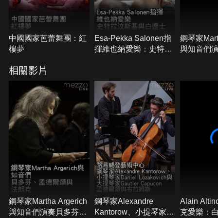
中國國家芭蕾舞團：紅
Esa-Pekka Salonen指
鋼琴家Marth
樓夢
揮維也納愛樂：史特拉
與知音們
汶斯基與白遼士
孟德爾頌
相關影片
鋼琴家Martha Argerich
鋼琴家Alexandre
Alain Alt
與知音們演奏貝多芬、
Kantorow、小提琴家
克愛樂：