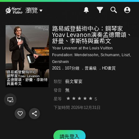
Hami Video
瀏覽
路易威登藝術中心：鋼琴家
Yoav Levanon演奏孟德爾頌、
舒曼、李斯特與蓋希文
Yoav Levanon at the Louis Vuitton
Foundation: Mendelssohn, Schumann, Liszt,
Gershwin
2021．107分鐘 ．
普遍級
．HD畫質
藝文饗宴
類型
無
發音
5
星等
下架時間 2026年12月31日
請先登入