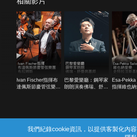
相關影片
Ivan Fischer指揮布
巴黎愛樂廳：鋼琴家
Esa-Pekka
達佩斯節慶管弦樂
朗朗演奏佛瑞、舒曼
指揮維也納
團：布拉姆斯
與蕭邦
特拉汶斯基
{{notifyMsg}}
我們紀錄cookie資訊，以提供客製化