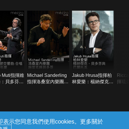
do Muti指揮維
Michael Sanderling
Jakub Hrusa指揮柏
Ricca
樂：貝多芬第
指揮洛桑室內樂團：
林愛樂：楊納傑克、
揮琉
曲-合唱問世
施雷克與貝多芬
貝多芬與巴爾托克
團：
年慶
示您同意我們使用cookies。更多關於