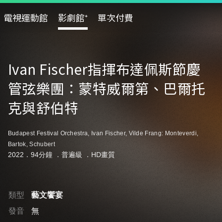
電視運動館
影劇館⁺
單次付費
Ivan Fischer指揮布達佩斯節慶
管弦樂團：蒙特威爾第、巴爾托
克與舒伯特
Budapest Festival Orchestra, Ivan Fischer, Vilde Frang: Monteverdi,
Bartok, Schubert
2022．94分鐘 ．
普遍級
．HD畫質
類型
藝文饗宴
發音
無