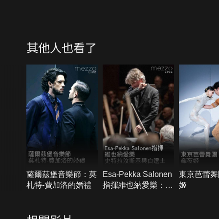
其他人也看了
薩爾茲堡音樂節：莫
Esa-Pekka Salonen
東京芭蕾舞
札特-費加洛的婚禮
指揮維也納愛樂：史
姬
特拉汶斯基與白遼士