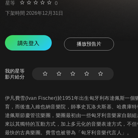
星等
0
下架時間 2026年12月31日
請先登入
播放預告片
我的星等
影片給分
伊凡費雪(Ivan Fischer)於1951年出生匈牙利布達
育，而後進入維也納音樂院，師事史瓦洛夫斯基、哈農庫特學
達佩斯節慶管弦樂團，樂團最初由一些匈牙利音樂家自願組成
來以其獨特的互動方式，加上多元化的音樂表達方式，不但
最快的古典樂團。費雪也被譽為「匈牙利音樂代言人」。