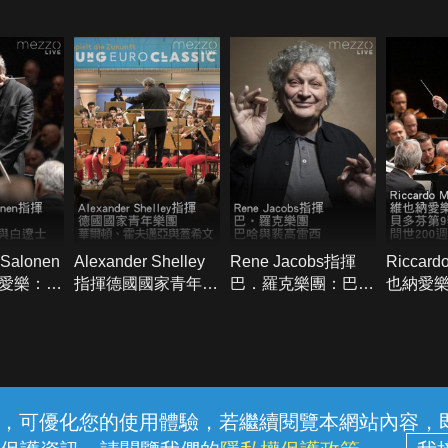
桑
 Salonen
Alexander Shelley
Rene Jacobs指揮
Riccar
愛樂：史
指揮德國國家青年樂
巴．羅克樂團：巴哈
也納愛
與白遼士
團：華爾頓、霍夫邁
與裴高雷西
9號交響
亞與蓋希文
200週
常見問題
線上客服
服務條款
隱私權保護
內容，可優化您的使用體驗，若繼續閱覽本網站內容，即表