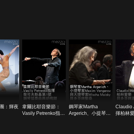
團：輝夜
韋爾比耶音樂節：
鋼琴家Martha
Claudio
Vasily Petrenko指揮
Argerich、小提琴家
揮柏林
柴可夫斯基第1號鋼
Maxim Vengerov與
與孟德
琴協奏曲與胡桃鉗
大提琴家Mischa
Maisky：貝多芬與聖