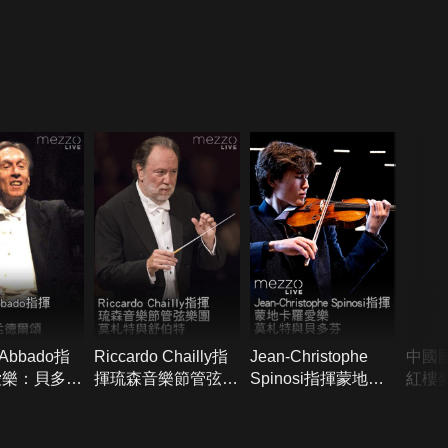
 Abbado指
Riccardo Chailly指
Jean-Christophe
中國
愛樂：貝多芬
揮琉森音樂節管弦樂
Spinosi指揮蒙地卡
紅樓
爾頌
團：莫札特與舒伯特
羅愛樂：莫札特與貝
多芬