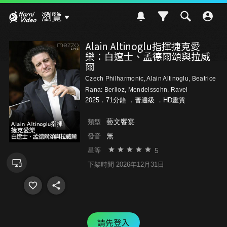
Hami Video
瀏覽
Alain Altinoglu指揮捷克愛
樂：白遼士、孟德爾頌與拉威
爾
Czech Philharmonic, Alain Altinoglu, Beatrice
Rana: Berlioz, Mendelssohn, Ravel
2025．71分鐘 ．
普遍級
．HD畫質
藝文饗宴
類型
無
發音
5
星等
下架時間 2026年12月31日
請先登入