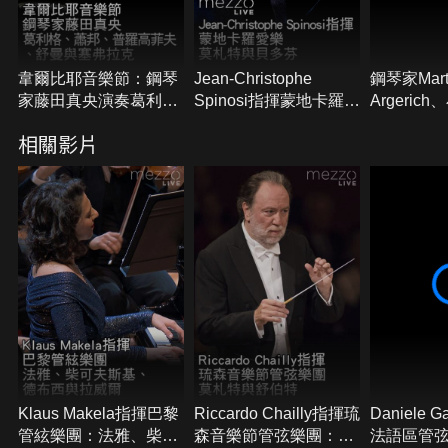
韋爾比耶音樂節：鋼琴
Jean-Christophe
鋼琴家Mart
家藤田真央演奏葛利
Spinosi指揮蒙地卡羅愛
Argeric
格、蕭邦、普羅高菲
樂：莫札特與貝多芬
Maxim Ve
相關影片
夫、舒曼與塞弗拉克
提琴家Misc
Maisky
Klaus Makela指揮巴黎
Riccardo Chailly指揮琉
Daniele 
管絃樂團：法雅、柴可
森音樂節管弦樂團：莫
法語區管