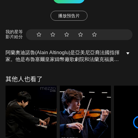
播放預告片
我的星等
影片給分
阿蘭奧迪諾魯(Alain Altinoglu)是亞美尼亞裔法國指揮
家。他是布魯塞爾皇家鑄幣廠歌劇院和法蘭克福廣播
交響樂團的首席指揮。自2015年以來，他在布魯塞爾
憑藉其非凡的領導能力以及鼓舞人心、引人入勝和超
其他人也看了
凡脫俗的歌劇表演贏得廣泛認可。於法蘭克福交響樂
團的任期則從2021-22年賽季開始，並經常於各國際
歌劇院、音樂廳和音樂節上擔任指揮。2023年法國文
化部頒發藝術與文學勳章，表揚他的傑出貢獻。