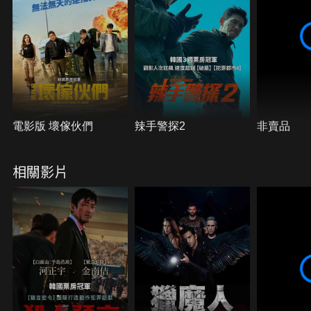
電影版 壞傢伙們
辣手警探2
非賣品
相關影片