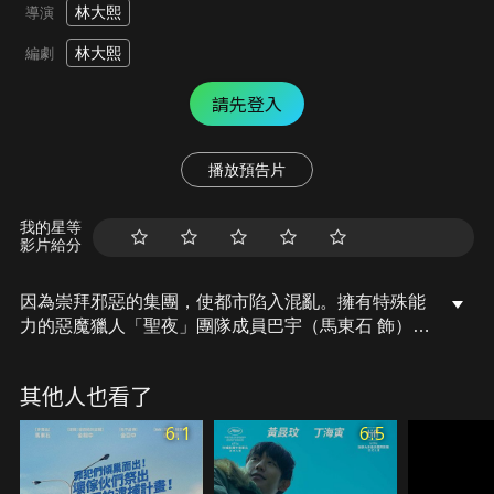
林大熙
導演
林大熙
編劇
請先登入
播放預告片
我的星等
影片給分
因為崇拜邪惡的集團，使都市陷入混亂。擁有特殊能
力的惡魔獵人「聖夜」團隊成員巴宇（馬東石 飾）、
莎倫（徐玄 飾）、金君（李大衛 飾），他們是否戰
勝邪惡力量，恢復都市的秩序呢？
其他人也看了
6.1
6.5