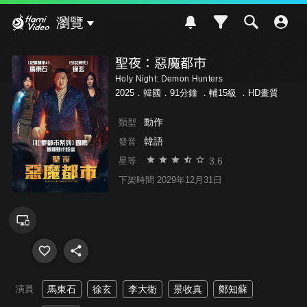
Hami Video
瀏覽
聖夜：惡魔都市
Holy Night: Demon Hunters
2025．韓國．91分鐘 ．
輔15級
．HD畫質
動作
類型
韓語
發音
3.6
星等
下架時間 2029年12月31日
演員
馬東石
徐玄
李大衛
景收真
鄭知蘇