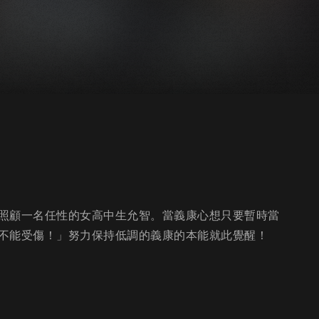
照顧一名任性的女高中生允智。當義康心想只要暫時當
不能受傷！」努力保持低調的義康的本能就此覺醒！