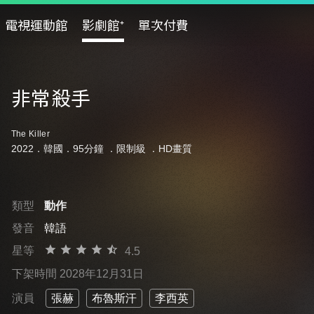
電視運動館
影劇館⁺
單次付費
非常殺手
The Killer
2022．韓國．95分鐘 ．
限制級
．HD畫質
類型
動作
發音
韓語
星等
4.5
下架時間 2028年12月31日
演員
張赫
布魯斯汗
李西英