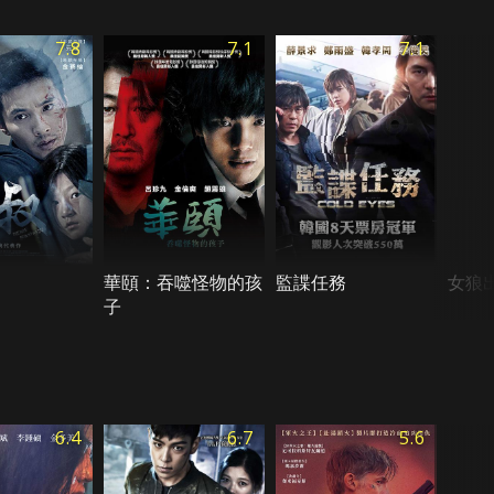
7.8
7.1
7.1
華頤：吞噬怪物的孩
監諜任務
女狼
子
6.4
6.7
5.6