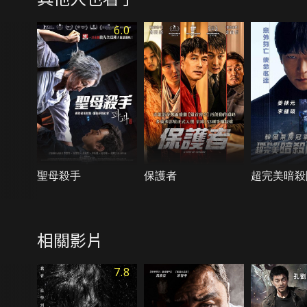
6.0
聖母殺手
保護者
超完美暗殺
相關影片
7.8