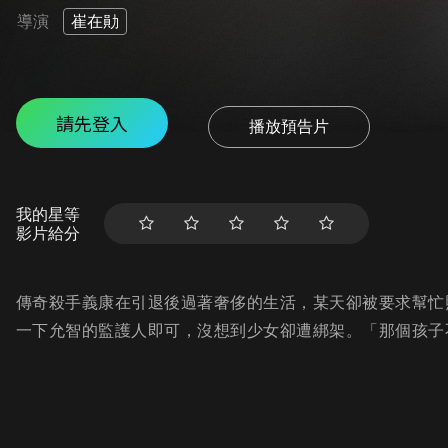
導演
崔在勛
請先登入
播放預告片
我的星等
影片給分
傳奇殺手義康在引退後過著奢侈的生活，某天卻被要求幫忙
一下允智的監護人即可，沒想到少女卻遭綁架。「那個孩子