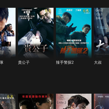
6.8
6.5
隊
貴公子
辣手警探2
大叔
6.8