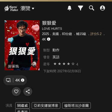
Hami Video
瀏覽
狠狠愛
LOVE HURTS
2025．美國．83分鐘 ．
輔15級
．
評分5.2
．
4K
動作
類型
英語
發音
4
星等
好萊塢
下架時間 2027年02月06日
演員
關繼威
亞莉安娜黛博塞
穆斯塔法沙基爾