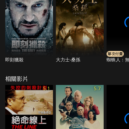
他，馬文就必須面對一直糾纏著他的選擇，以及他從
未真正逃離的過去。
即刻獵殺
大力士-桑孫
蜘蛛人：
相關影片
5.1
5.7