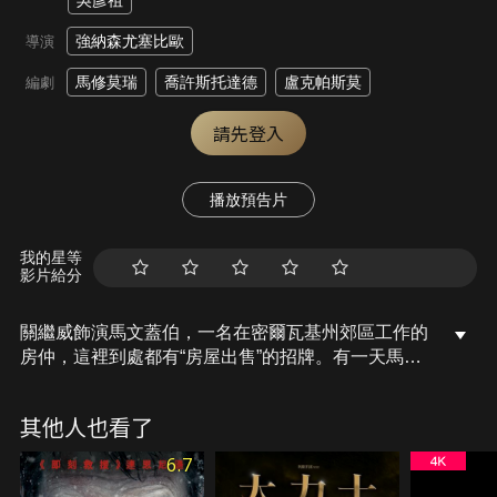
吳彥祖
強納森尤塞比歐
導演
馬修莫瑞
喬許斯托達德
盧克帕斯莫
編劇
請先登入
播放預告片
我的星等
影片給分
關繼威飾演馬文蓋伯，一名在密爾瓦基州郊區工作的
房仲，這裡到處都有“房屋出售”的招牌。有一天馬文
蓋伯突然收到一封來自蘿絲的緋紅色信封，蘿絲曾經
是被他拋棄等死的搭檔，所以她對他超級不爽。現
其他人也看了
在，馬文被迫重新回到一個無情殺手的世界，充滿了
雙重背叛，就連開放看屋活動都變成致命戰場。當他
6.7
脾氣火爆的犯罪集團老大兄弟納克魯斯派出手下追捕