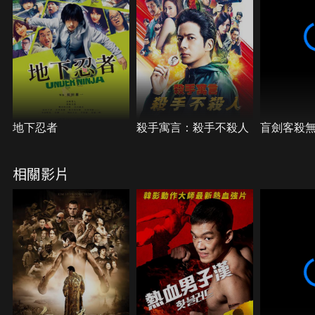
地下忍者
殺手寓言：殺手不殺人
盲劍客殺
相關影片