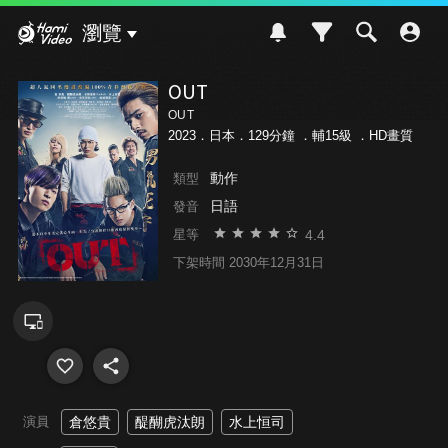
Hami Video
瀏覽
OUT
OUT
2023．日本．129分鐘 ．
輔15級
．HD畫質
動作
類型
日語
發音
4.4
星等
下架時間 2030年12月31日
演員
倉悠貴
醍醐虎汰朗
水上恒司