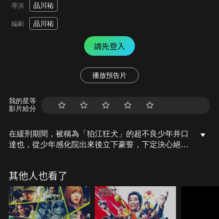
品川祐
導演
品川祐
編劇
請先登入
播放預告片
我的星等
影片給分
在緩刑期間，被稱為「狛江狂犬」的超不良少年井口
達也，從少年感化院出來後立下豪誓，下定決心絕不
能再犯罪回到感化院裡，於是到阿姨經營的燒肉餐廳
打工、展開全新生活。然而，難以控制的暴躁性格使
其他人也看了
他不堪其擾，過往的仇家與紛擾再度找上門，歷經暴
走族的抗爭、與新夥伴的相遇，有了要守護的東西，
達也又會選擇怎樣的人生道路呢？