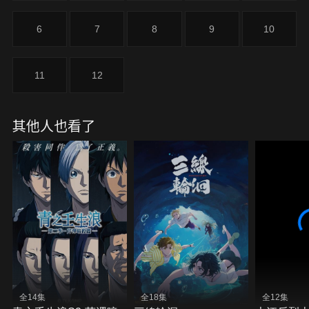
6
7
8
9
10
11
12
其他人也看了
全14集
全18集
全12集