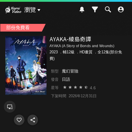
Hami Video
瀏覽
部份免費看
AYAKA-綾島奇譚
AYAKA (A Story of Bonds and Wounds)
2023 ．
輔12級
．HD畫質 ．全12集(部分免
費)
魔幻冒險
類型
日語
發音
4.6
星等
下架時間
2026年12月31日