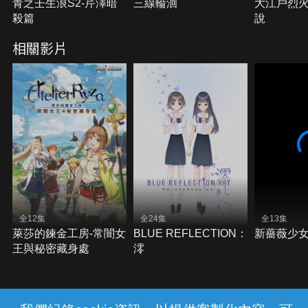
青之壬生浪S2-芹澤暗
三線輪洄
大江戶烈火
殺篇
說
相關影片
全12集
全24集
全13集
萊莎的鍊金工房-常闇女
BLUE REFLECTION：
新薔薇少
王與秘密藏身處
澪