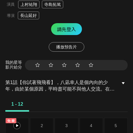
演員
上村祐翔
寺島拓篤
長山延好
導演
請先登入
播放預告片
我的星等
影片給分
第1話【你試著飛飛看】，八凪幸人是個內向的少
年，由於某個原因，平時盡可能不與他人交流。在育
幼院生活的他，以國中畢業為契機，回到出生的島
嶼。但是畢業典禮結束，前來迎接幸人的人，是手上
1 - 12
拿著一罐碳酸酒，像小混混一樣坐在圍牆上的可疑青
年，他自稱是亡父的徒弟──沙川盡義。
免費
1
2
3
4
5