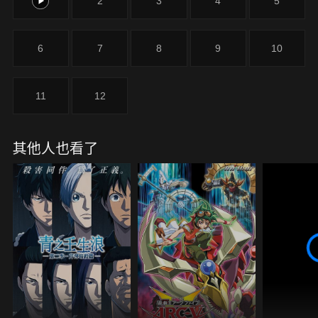
1
2
3
4
5
是關於麻衣、利奈、紗佑里、希、七瀬……5位一刻
館高中保齡球社成員，在失敗中成長、越挫越勇，直
到迎來勝利，在夏季尾聲的故事。
6
7
8
9
10
11
12
其他人也看了