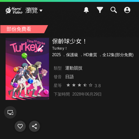
Hami Video
瀏覽
部份免費看
保齡球少女！
Turkey！
2025 ．
保護級
．HD畫質 ．全12集(部分免費)
運動競技
類型
日語
發音
3.8
星等
下架時間
2028年06月29日