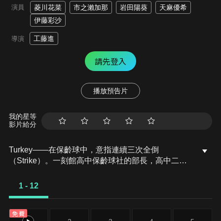
演員
菱川花菜
市之瀨加那
岩田陽葵
天麻優希
伊藤彩沙
工藤進
導演
請先登入
播放預告片
我的星等
影片給分
Turkey——在保齡球中，意指連續三次全倒
（Strike）。一刻館高中保齡球社的部長，高中二年
級的麻衣，是個總是在比賽中無法獲勝的天才。她在
每次成功打出Turkey後，接下來卻總會面臨難解的
1 - 12
「蛇眼」（Snake Eye）。社內唯一的一年級學生利
奈直言「妳是故意的。」「部長妳在逃避勝利。而我
免費
想要贏。如果妳不想贏，那我就退出社團。」──這