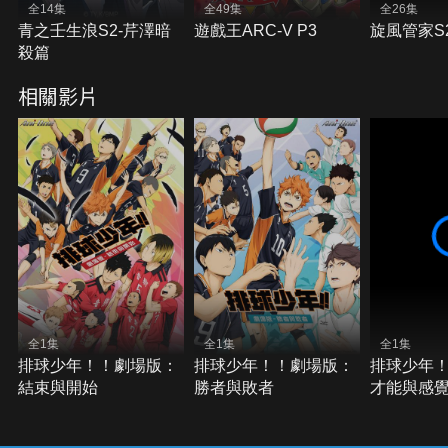
全14集
全49集
全26集
青之壬生浪S2-芹澤暗
遊戲王ARC-V P3
旋風管家S
殺篇
相關影片
全1集
全1集
全1集
排球少年！！劇場版：
排球少年！！劇場版：
排球少年
結束與開始
勝者與敗者
才能與感