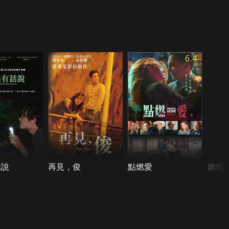
6.4
話說
再見，俊
點燃愛
燃燒