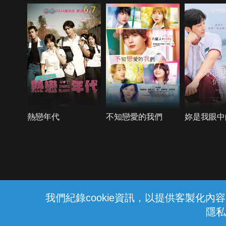
6.7
熱戀年代
不知戀愛的我們
妳是我眼中
{{notifyMsg}}
我們紀錄cookie資訊，以提供客製化
隱私