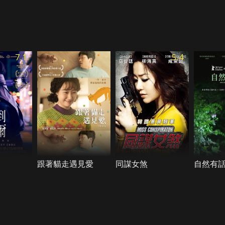
7.1
5.4
跟著貓走遇見愛
同謀女煞
自然有