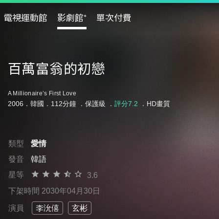
電視運動館
影劇館⁺
單次付費
百萬富翁的初戀
A Millionaire’s First Love
2006．韓國．112分鐘 ．
保護級
．
評分7.2
．HD畫質
類型
愛情
發音
韓語
星等
3.6
下架時間 2030年04月30日
演員
李沇僖
玄彬