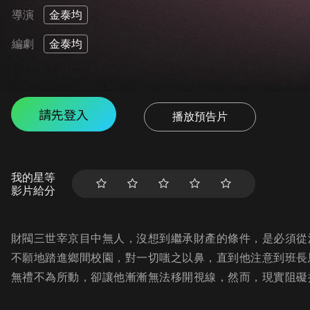
導演
金泰均
編劇
金泰均
請先登入
播放預告片
我的星等
影片給分
財閥三世宰京目中無人，沒想到繼承財產的條件，是必須從
不願地踏進鄉間校園，對一切嗤之以鼻，直到他注意到班長
無禮不為所動，卻讓他漸漸無法移開視線，然而，現實阻礙