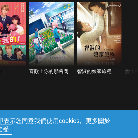
5.9
的！
喜歡上你的那瞬間
智淑的娘家旅程
愛上
示您同意我們使用cookies。更多關於