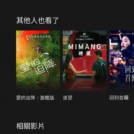
其他人也看了
愛的迫降：旗艦版
迷望
回到首爾
相關影片