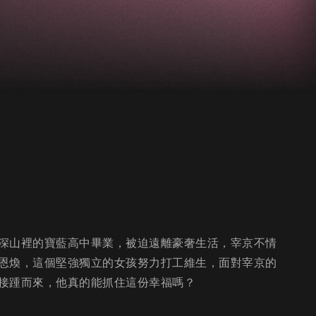
深山裡的寶藍高中畢業，被迫遠離豪奢生活，宰京不情
恩煥，這個堅強獨立的女孩努力打工維生，面對宰京的
接踵而來，他真的能抓住這份幸福嗎？