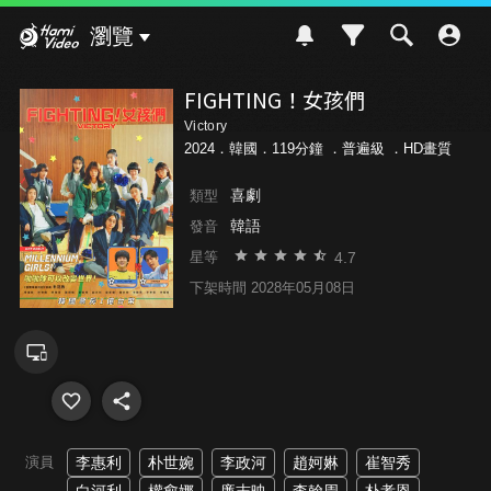
Hami Video
瀏覽
FIGHTING！女孩們
Victory
2024．韓國．119分鐘 ．
普遍級
．HD畫質
喜劇
類型
韓語
發音
4.7
星等
下架時間 2028年05月08日
演員
李惠利
朴世婉
李政河
趙妸㛦
崔智秀