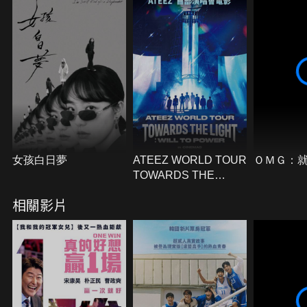
勝利。
女孩白日夢
ATEEZ WORLD TOUR
ＯＭＧ：
TOWARDS THE
LIGHT：WILL TO
相關影片
POWER IN CINEMAS