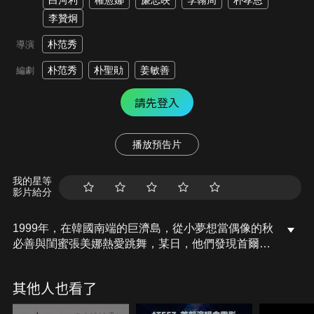
白河利
權愈娜
廉志映
李翰周
朴孝恩
李贊炯
朴范秀
導演
朴范秀
朴聖勛
姜敏善
編劇
請先登入
播放預告片
我的星等
影片給分
1999年，在韓國南端的巨濟島，從小夢想當偶像的秋
必善與閨蜜張美娜熱愛跳舞，某日，他們發現首爾來
的轉學生金世賢的啦啦隊舞蹈與眾不同，開始對啦啦
隊產生興趣，二人說服一群同樣熱愛舞蹈，但個性奇
其他人也看了
特的同學們組成校內的啦啦隊，打算幫助校內長期處
於劣勢的足球隊，靠著她們的應援，在全國比賽取得