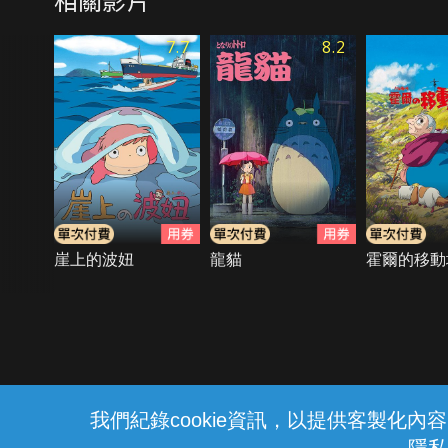
7.7
8.2
崖上的波妞
龍貓
霍爾的移動
{{notifyMsg}}
我們紀錄cookie資訊，以提供客製化