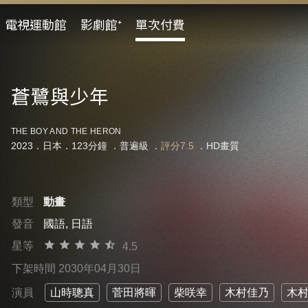
電視運動館
影劇館⁺
單次付費
蒼鷺與少年
THE BOY AND THE HERON
2023．日本．123分鐘 ．
普遍級
．
評分7.5
．HD畫質
類型
動畫
發音
國語, 日語
星等
4.5
下架時間 2030年04月30日
演員
山時聰真
菅田將暉
柴咲幸
木村佳乃
木