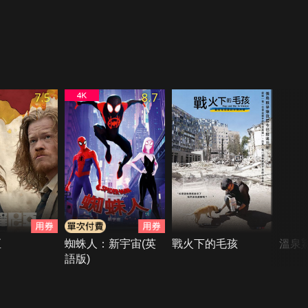
7.5
8.7
亞
蜘蛛人：新宇宙(英
戰火下的毛孩
溫泉
語版)