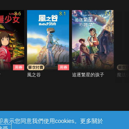
8.6
8.1
7.1
女
風之谷
追逐繁星的孩子
魔法
示您同意我們使用cookies。更多關於