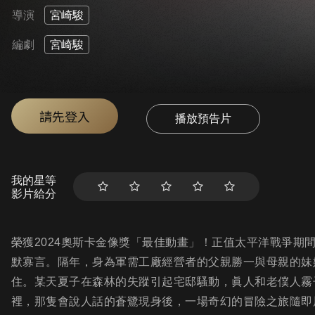
導演
宮崎駿
編劇
宮崎駿
請先登入
播放預告片
我的星等
影片給分
榮獲2024奧斯卡金像獎「最佳動畫」！正值太平洋戰爭期
默寡言。隔年，身為軍需工廠經營者的父親勝一與母親的妹
住。某天夏子在森林的失蹤引起宅邸騷動，眞人和老僕人霧
裡，那隻會說人話的蒼鷺現身後，一場奇幻的冒險之旅隨即