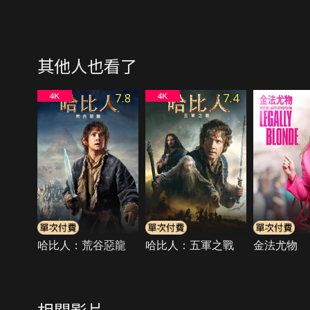
其他人也看了
7.8
7.4
哈比人：荒谷惡龍
哈比人：五軍之戰
金法尤物
相關影片