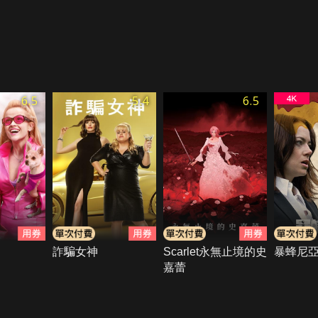
6.5
5.4
6.5
詐騙女神
Scarlet永無止境的史
暴蜂尼
嘉蕾