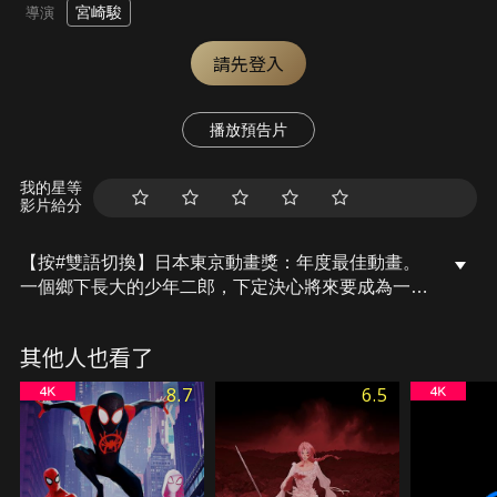
宮崎駿
導演
請先登入
播放預告片
我的星等
影片給分
【按#雙語切換】日本東京動畫獎：年度最佳動畫。
一個鄉下長大的少年二郎，下定決心將來要成為一位
飛機設計師，夢想著有朝一日能做出如風一般美麗的
飛機。 然而，天不從人願，二郎從少年期到青年期，
其他人也看了
歷經了近代日本最黑暗的時期，從地方性的天災關東
大地震到全球性的人禍經濟大蕭條，以及當時仍然找
8.7
6.5
不到解藥的流行病─肺結核，一再考驗二郎對於實現
夢想的決心與毅力。 關東大地震雖然帶來了毀滅性的
破壞，卻也成為了二郎與女主角菜穗子相識的契機。
火車上相遇的兩人，日後再見，依舊難忘當年的「患