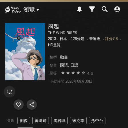
Hami Video
瀏覽
風起
THE WIND RISES
2013．日本．126分鐘 ．
普遍級
．
評分7.8
．
HD畫質
動畫
類型
國語, 日語
發音
4.6
星等
下架時間 2028年09月30日
演員
劉傑
黃珽筠
馬君珮
宋克軍
孫中台