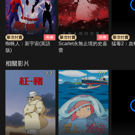
難真情」，即使有疾病與現實的阻撓，兩人依舊相知
相惜，攜手共度難關…
蜘蛛人：新宇宙(英語
Scarlet永無止境的史嘉
猛毒2：血
版)
蕾
相關影片
7.7
7.7