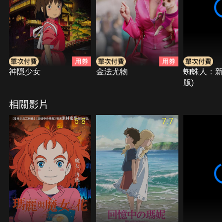
臨，但艾莉緹卻與翔建立出一份特別的感情。 到底這
段真摯而短暫的友誼，將會為他們的生命帶來怎樣的
改變呢？
神隱少女
金法尤物
蜘蛛人：新
版)
相關影片
6.8
7.7