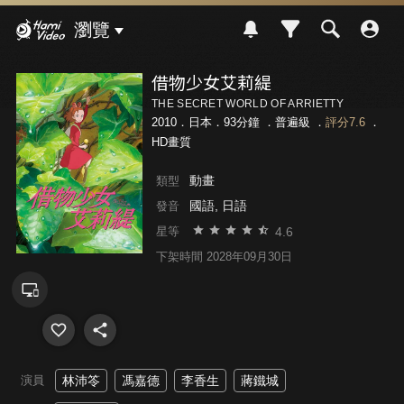
Hami Video
瀏覽
借物少女艾莉緹
THE SECRET WORLD OF ARRIETTY
2010．日本．93分鐘 ．
普遍級
．
評分7.6
．
HD畫質
動畫
類型
國語, 日語
發音
4.6
星等
下架時間 2028年09月30日
演員
林沛笭
馮嘉德
李香生
蔣鐵城