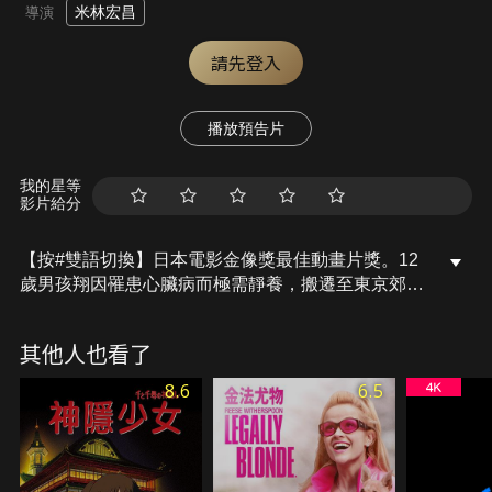
米林宏昌
導演
請先登入
播放預告片
我的星等
影片給分
【按#雙語切換】日本電影金像獎最佳動畫片獎。12
歲男孩翔因罹患心臟病而極需靜養，搬遷至東京郊外
老宅休養，由祖母與管家照顧他。 在那裡他發現了一
個祕密：借東西的小小人族。他們只有約10公分高，
其他人也看了
住在老宅地板下，每天穿梭在細縫中，與蟑螂螞蟻為
伍，人類常常使用的生活用品，對他們而言可用上一
8.6
6.5
年半載，唯一的規則就是不能讓人類發現。 14歲來
自小小人族的女孩艾莉緹，對世界充滿好奇，她終於
得到父親的允許體驗「借東西」的冒險，但首次行動
就被翔發現！本來小小人若被人類發現意味著末日來