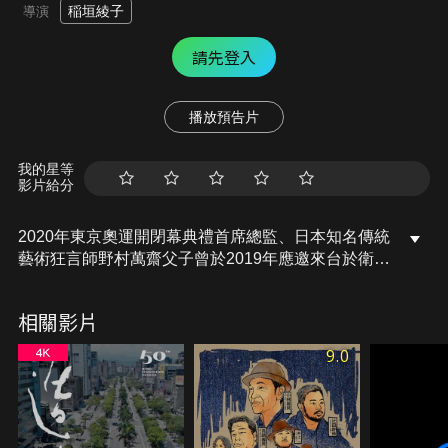
稲垣綾子
導演
請先登入
播放預告片
我的星等
影片給分
2020年東京奧運開閉幕典禮首席總監、日本知名傳統
藝術狂言師野村萬齋父子曾於2019年應邀來台於衛武
營演出。狂言是日本戲劇的一個流派。它與能劇一
道，從「猿樂」衍化發展而來，狂言與能劇同屬日本
相關影片
四大古典戲劇之一，狂言是一種內容簡單的即性喜劇
表演。 此紀錄片呈現出野村萬齋父子秉持薪傳的初
9.0
衷。