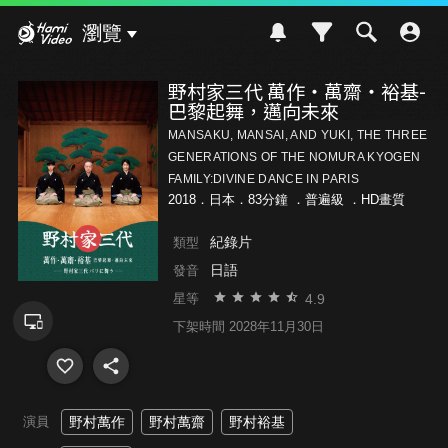
Hami Video
瀏覽
野村家三代 萬作・萬齋・裕基-
巴黎起舞，邁向未來
MANSAKU, MANSAI, AND YUKI, THE THREE
GENERATIONS OF THE NOMURA KYOGEN
FAMILY:DIVINE DANCE IN PARIS
2018．日本．83分鐘 ．
普遍級
．HD畫質
紀錄片
類型
日語
發音
4.9
星等
下架時間 2028年11月30日
演員
野村萬作
野村萬齋
野村裕基