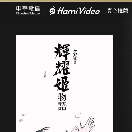
Hami Video
真心推薦