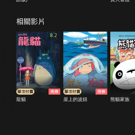
相關影片
8.2
7.7
龍貓
崖上的波妞
熊貓家族
{{notifyMsg}}