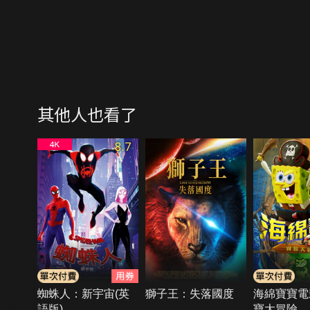
其他人也看了
8.7
蜘蛛人：新宇宙(英
獅子王：失落國度
海綿寶寶電
語版)
寶大冒險