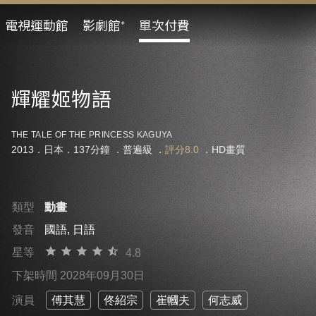
電視運動館
影劇館⁺
單次付費
輝耀姬物語
THE TALE OF THE PRINCESS KAGUYA
2013．日本．137分鐘 ．
普遍級
．
評分8.0
．HD畫質
類型
動畫
發音
國語, 日語
星等
4.8
下架時間 2028年09月30日
演員
傅其慧
佟紹宗
崔幗夫
何志威