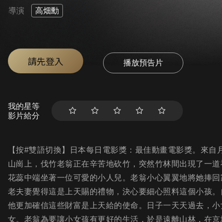
導演
高畑勳
請先登入
播放預告片
我的星等
影片給分
【按#雙語切換】日本每日電影獎：最佳動畫電影獎。來自月
山崗上，伐竹老翁正在辛苦地砍竹，突然竹林間出現了一道
花蕊中端坐著一位可愛的小人兒。老翁小心翼翼地將她捧回
老夫妻覺得這是上天賜的禮物，決心要細心照料這個小孩。
他更加確信這些財富是上天給的使命。日子一天天過去，小
女。老翁為要讓小女孩有更好的生活，於是遠離山林，在京