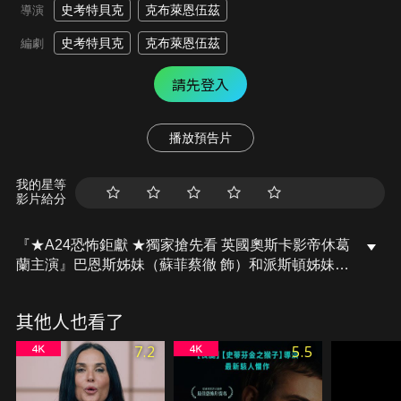
史考特貝克
克布萊恩伍茲
導演
史考特貝克
克布萊恩伍茲
編劇
請先登入
播放預告片
我的星等
影片給分
『★A24恐怖鉅獻 ★獨家搶先看 英國奧斯卡影帝休葛
蘭主演』巴恩斯姊妹（蘇菲蔡徹 飾）和派斯頓姊妹
（克洛伊伊絲特 飾）是一對年輕的摩門教傳教士，她
們因為傳教而意外踏進里德先生（休葛蘭 飾）的家，
其他人也看了
沒想到對方設下一連串針對兩人信仰的考驗，她們必
須絞盡腦汁才能逃出生天……。
7.2
5.5