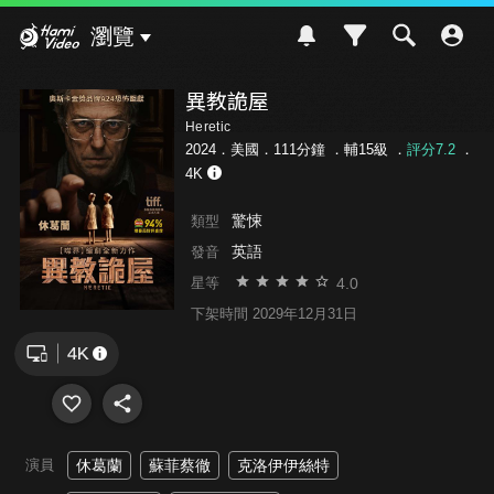
Hami Video
瀏覽
異教詭屋
Heretic
2024．美國．111分鐘 ．
輔15級
．
評分7.2
．
4K
驚悚
類型
英語
發音
4.0
星等
下架時間 2029年12月31日
演員
休葛蘭
蘇菲蔡徹
克洛伊伊絲特