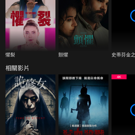
懼裂
顫懼
史蒂芬金
相關影片