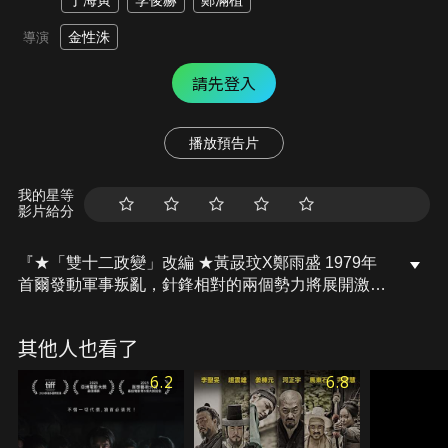
丁海寅
李俊赫
鄭滿植
金性洙
導演
請先登入
播放預告片
我的星等
影片給分
『★「雙十二政變」改編 ★黃晸玟X鄭雨盛 1979年
首爾發動軍事叛亂，針鋒相對的兩個勢力將展開激烈
的戰爭！』1979年10月26日發生總統遇刺事件後，
在首爾迎來新氣象之際，12月12日保安司令官全斗光
其他人也看了
（黃晸玟 飾）發起政變，動員軍方內部的私人組織，
甚至還召回最前線的前方部隊到首爾。被權力蒙蔽雙
6.2
6.8
眼的全斗光所帶領的叛軍，以及與其對抗的首都警備
司令官李泰臣（鄭雨盛 飾）的鎮壓軍之間，一觸即發
的9個小時正在流逝……賭上性命的兩大勢力旗鼓相