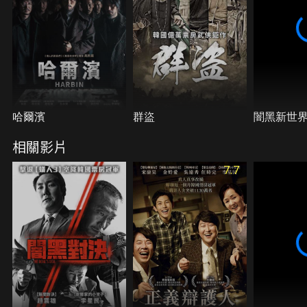
當的對立，今晚，將在韓國首都展開最熾熱的戰爭！
哈爾濱
群盜
闇黑新世
相關影片
7.7