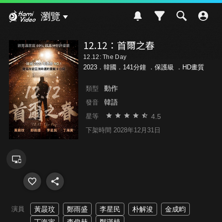
Hami Video
瀏覽
12.12：首爾之春
12.12: The Day
2023．韓國．141分鐘 ．
保護級
．HD畫質
動作
類型
韓語
發音
4.5
星等
下架時間 2028年12月31日
演員
黃晸玟
鄭雨盛
李星民
朴解浚
金成畇