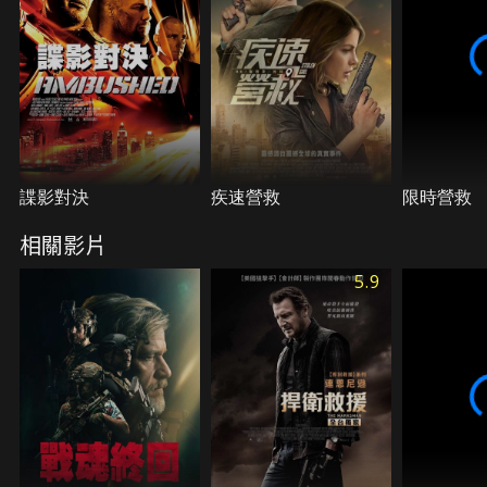
諜影對決
疾速營救
限時營救
相關影片
5.9