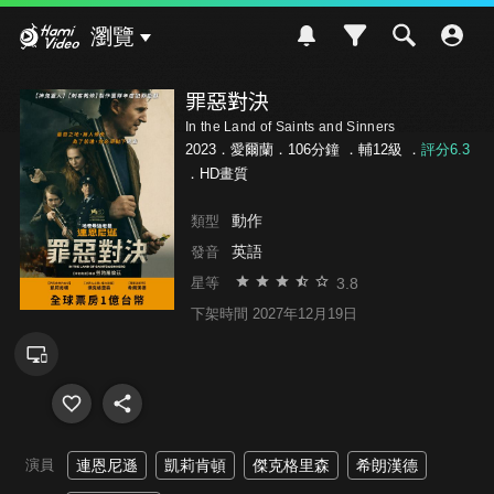
Hami Video
瀏覽
罪惡對決
In the Land of Saints and Sinners
2023．愛爾蘭．106分鐘 ．
輔12級
．
評分6.3
．HD畫質
動作
類型
英語
發音
3.8
星等
下架時間 2027年12月19日
演員
連恩尼遜
凱莉肯頓
傑克格里森
希朗漢德