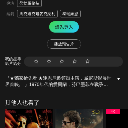
勞勃羅倫茲
導演
馬克邁克爾麥克納利
泰瑞羅恩
編劇
請先登入
播放預告片
我的星等
影片給分
『★獨家搶先看 ★連恩尼遜領銜主演，威尼斯影展世
界首映。 』1970年代的愛爾蘭，芬巴墨菲在戰爭後
隱居偏遠小鎮，為了擺脫過去，芬巴決心重拾對生活
的熱情，同時一個愛爾蘭共和軍小組也來到小鎮藏
其他人也看了
身，當芬巴發現其同夥曾對當地女孩施暴後，便迫使
他在金盆洗手前執行「最後一次任務」，隨著局勢愈
5.3
加緊張，芬巴必須在暴露自己秘密身分和保護鎮民之
間做出抉擇。