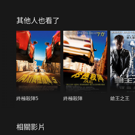
其他人也看了
7.0
終極殺陣5
終極殺陣
鎗王之王
相關影片