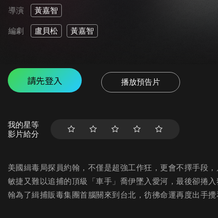
導演
黃嘉智
編劇
盧貝松
黃嘉智
請先登入
播放預告片
我的星等
影片給分
美國緝毒局探員約翰，不僅是超強工作狂，更會不擇手段，
敏捷又難以追捕的頂級「車手」喬伊墜入愛河，最後卻捲入
翰為了緝捕販毒集團首腦關來到台北，彷彿命運再度出手攪