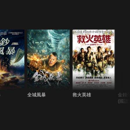
6.2
暴
全城風暴
救火英雄
金錢
(國語)