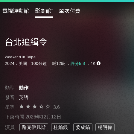
電視運動館
影劇館⁺
單次付費
台北追緝令
Weekend in Taipei
2024．美國．100分鐘 ．
輔12級
．
評分5.8
．4K
類型
動作
發音
英語
星等
3.6
下架時間 2026年12月12日
演員
路克伊凡斯
桂綸鎂
姜成鎬
楊明偉