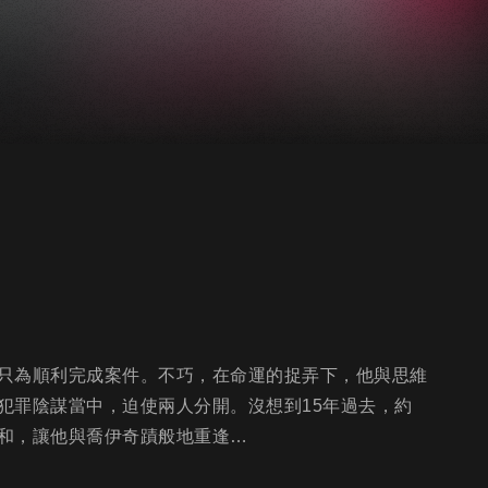
只為順利完成案件。不巧，在命運的捉弄下，他與思維
犯罪陰謀當中，迫使兩人分開。沒想到15年過去，約
和，讓他與喬伊奇蹟般地重逢…