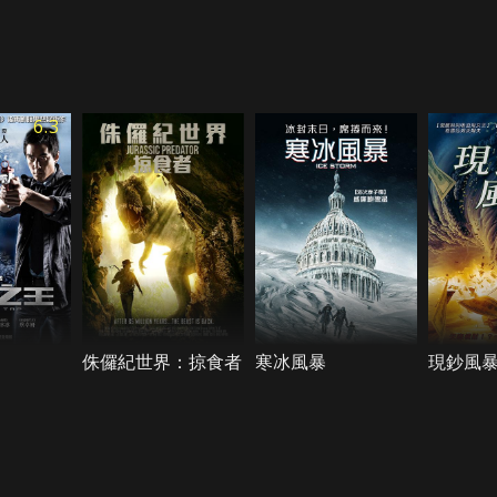
6.3
侏儸紀世界：掠食者
寒冰風暴
現鈔風