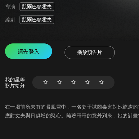
導演
凱爾巴頓霍夫
編劇
凱爾巴頓霍夫
請先登入
播放預告片
我的星等
影片給分
在一場前所未有的暴風雪中，一名妻子試圖毒害對她施虐的
應對丈夫與日俱增的疑心。隨著哥哥的意外到來，她的計畫