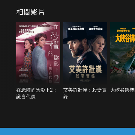
相關影片
在恐懼的陰影下2：
艾美許壯漢：殺妻實
大峽谷綁架
謊言代價
錄
{{notifyMsg}}