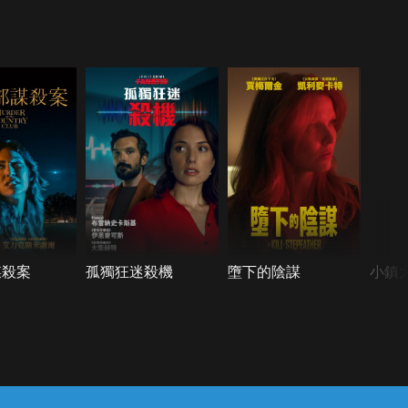
謀殺案
孤獨狂迷殺機
墮下的陰謀
小鎮