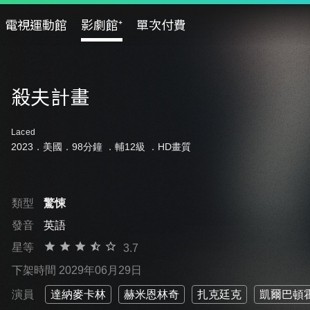
電視運動館
影劇館⁺
單次付費
殺夫計畫
Laced
2023．美國．98分鐘 ．
輔12級
．HD畫質
類型
驚悚
發音
英語
星等
3.7
下架時間 2029年06月29日
演員
達納麥卡林
赫米恩林奇
扎克廷克
凱爾巴頓