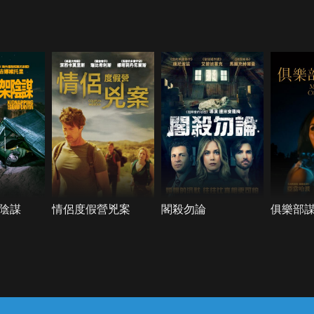
陰謀
情侶度假營兇案
閣殺勿論
俱樂部
常見問題
線上客服
服務條款
隱私權保護