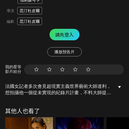
強納森考亨
昆汀杜皮爾
導演
昆汀杜皮爾
編劇
請先登入
播放預告片
我的星等
影片給分
法國女記者多次會見超現實主義世界藝術大師達利，
想拍攝他一個從未實現的紀錄片計畫，不料大師提出
許多難搞的要求，遙不可及，讓拍攝過程在超現實
中、或畫內畫外、在別人夢中、在電影技巧裡，用極
其他人也看了
為創新的敘事手法讓人大開眼界！採取偽紀錄片的喜
劇角度描述世紀畫家達利的故事。
5.2