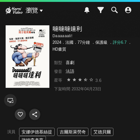
Hami Video
瀏覽
噠噠噠達利
Daaaaaali!
2024．法國．77分鐘 ．
保護級
．
評分6.7
．
HD畫質
喜劇
類型
法語
發音
3.6
星等
下架時間 2032年04月23日
演員
安娜伊德慕絲提
吉爾斯萊勞奇
艾德貝爾