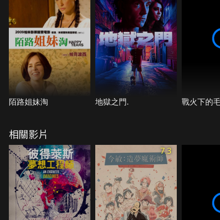
陌路姐妹淘
地獄之門.
戰火下的
相關影片
7.3