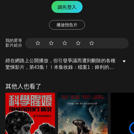
請先登入
播放預告片
我的星等
影片給分
經在網路上公開播放，但引發爭議而遭到刪除的各種
驚悚影片，第43集！！本集收錄：檔案1：鋒利的刨
刀、檔案2：從身體冒出來的針、檔案3：凶宅 前
篇、檔案4：杉本副導X工作改革、檔案5：夾雜在口
其他人也看了
罩裡的東西、檔案6：凶宅 後篇。