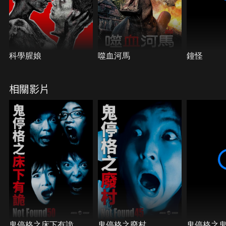
科學腥娘
噬血河馬
鐘怪
相關影片
鬼停格之床下有詭
鬼停格之廢村
鬼停格之