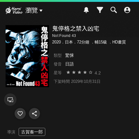
Hami Video
瀏覽
鬼停格之禁入凶宅
Not Found 43
2020．日本．72分鐘 ．
輔15級
．HD畫質
驚悚
類型
日語
發音
4.2
星等
下架時間 2029年10月31日
古賀奏一郎
導演