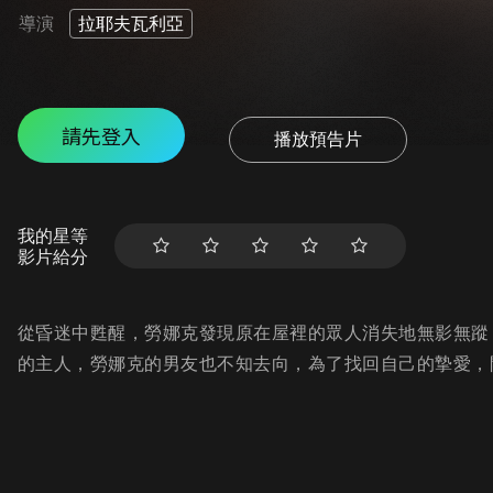
導演
拉耶夫瓦利亞
請先登入
播放預告片
我的星等
影片給分
從昏迷中甦醒，勞娜克發現原在屋裡的眾人消失地無影無蹤
的主人，勞娜克的男友也不知去向，為了找回自己的摯愛，開