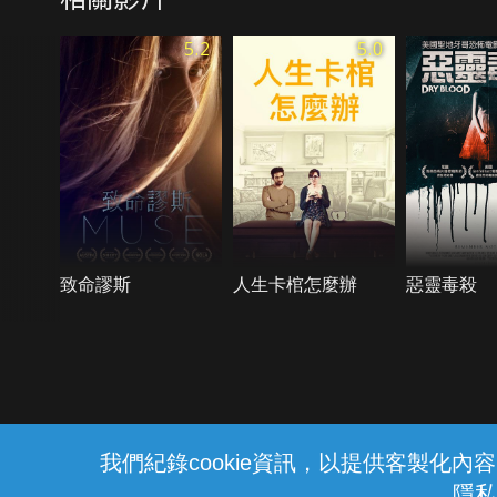
5.2
5.0
致命謬斯
人生卡棺怎麼辦
惡靈毒殺
{{notifyMsg}}
我們紀錄cookie資訊，以提供客製化
隱私