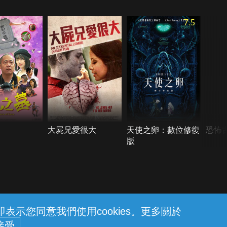
7.5
大屍兄愛很大
天使之卵：數位修復
恐怖
版
示您同意我們使用cookies。更多關於