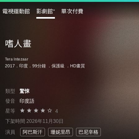
電視運動館
影劇館⁺
單次付費
嗜人畫
Tera Intezaar
2017．印度．99分鐘 ．
保護級
．HD畫質
類型
驚悚
發音
印度語
星等
4
下架時間 2026年11月30日
演員
阿巴斯汗
珊妮里昂
巴尼辛格