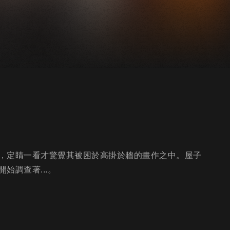
，定睛一看才驚覺其被困於高掛於牆的畫作之中。屋子
始調查著...。