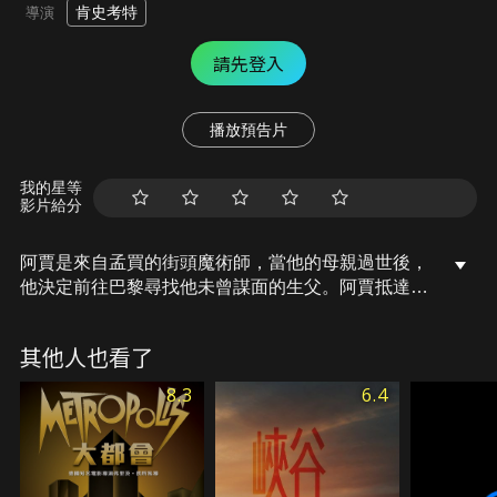
肯史考特
導演
請先登入
播放預告片
我的星等
影片給分
阿賈是來自孟買的街頭魔術師，當他的母親過世後，
他決定前往巴黎尋找他未曾謀面的生父。阿賈抵達巴
黎，卻窮到只能躲進IKEA的衣櫥中過夜，沒想到竟
連人帶「衣櫥」被送往了英國，還被警方當成非法移
其他人也看了
民遭逢致命的危險，後又輾轉到了義大利羅馬跟女明
星奈莉有了難解之緣，阿賈還冒險登上熱氣球飛越地
8.3
6.4
中海…