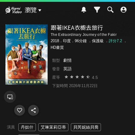
Hami Video
瀏覽
跟著IKEA衣櫥去旅行
The Extraordinary Journey of the Fakir
2018．印度．96分鐘 ．
保護級
．
評分7.2
．
HD畫質
劇情
類型
英語
發音
4.5
星等
下架時間 2026年11月22日
演員
丹奴什
艾琳茉莉亞蒂
貝芮妮絲貝喬