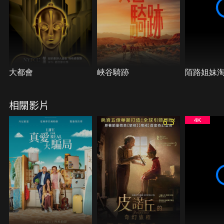
大都會
峽谷騎跡
陌路姐妹
相關影片
6.3