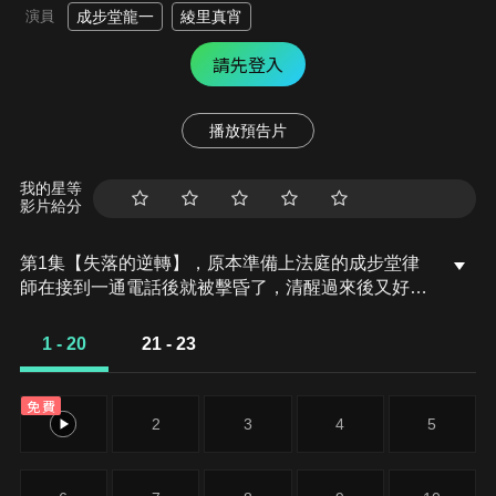
演員
成步堂龍一
綾里真宵
請先登入
播放預告片
我的星等
影片給分
第1集【失落的逆轉】，原本準備上法庭的成步堂律
師在接到一通電話後就被擊昏了，清醒過來後又好像
喪失記憶般不記得任何事，在被告須須木真子女警解
釋後，才大約知道要為她辯護，原來是另一名巡警在
1 - 20
21 - 23
腕白公園被殺害，在臨死前寫下了和須須木女警同音
的姓名，讓她被認為是凶手…
免費
1
2
3
4
5