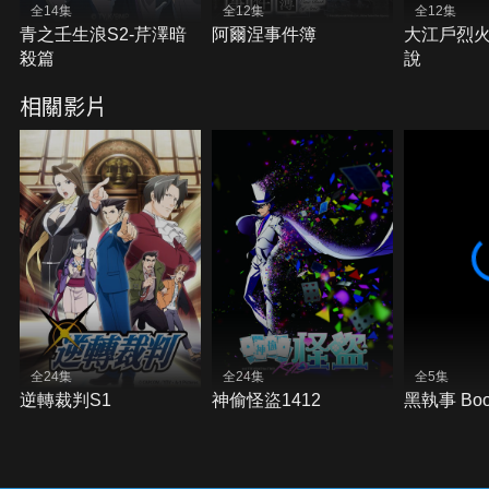
全14集
全12集
全12集
青之壬生浪S2-芹澤暗
阿爾涅事件簿
大江戶烈火
殺篇
說
相關影片
全24集
全24集
全5集
逆轉裁判S1
神偷怪盜1412
黑執事 Book