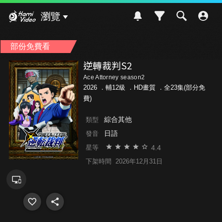
Hami Video
瀏覽
部份免費看
逆轉裁判S2
Ace Attorney season2
2026 ．
輔12級
．HD畫質 ．全23集(部分免
費)
綜合其他
類型
日語
發音
4.4
星等
下架時間
2026年12月31日